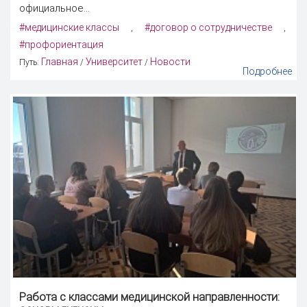
официальное...
#медицинские классы
#договор о сотрудничестве
,
,
#профориентация
Главная
Университет
Новости
Путь:
/
/
Подробнее
Работа с классами медицинской направленности: