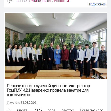
Главная
Университет
Новости
Путь:
/
/
Подробнее
Первые шаги в лучевой диагностике: ректор
ГомГМУ И.В.Назаренко провела занятие для
школьников
Изменен: 13.03.2026
12 марта 2026 года ректор Гомельского