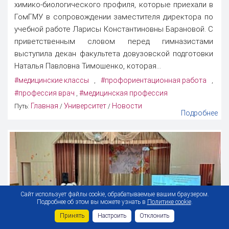
химико-биологического профиля, которые приехали в
ГомГМУ в сопровождении заместителя директора по
учебной работе Ларисы Константиновны Барановой. С
приветственным словом перед гимназистами
выступила декан факультета довузовской подготовки
Наталья Павловна Тимошенко, которая...
#медицинские классы
#профориентационная работа
,
,
#профессия врач
#медицинская профессия
,
Главная
Университет
Новости
Путь:
/
/
Подробнее
Сайт использует файлы cookie, обрабатываемые вашим браузером.
Подробнее об этом вы можете узнать в
Политике cookie
.
Принять
Настроить
Отклонить