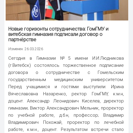
Новые горизонты сотрудничества: ГомГМУ и
витебская гимназия подписали договор о
партнёрстве
Изменен: 26.03.2026
Сегодня в Гимназии №5 имени И.И.Людникова
(г.Витебск) состоялось торжественное подписание
договора о сотрудничестве с Гомельским
государственным медицинским университетом.
Перед учащимися и гостями выступили: Ирина
Вячеславовна Назаренко, ректор ГомГМУ, к.м.н,
доцент. Александр Леонидович Киселев, директор
гимназии; Виктор Александрович Мельник, проректор
по учебной работе, д.б.н, профессор; Владимир
Владимирович Похожай, проректор по лечебной
работе, к.м.н., доцент. Результатом встречи стало