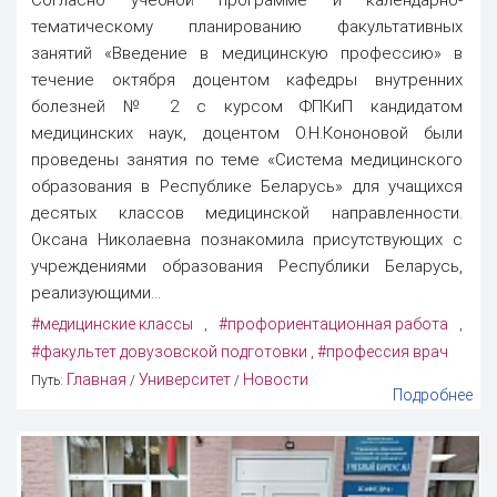
Согласно учебной программе и календарно-
тематическому планированию факультативных
занятий «Введение в медицинскую профессию» в
течение октября доцентом кафедры внутренних
болезней № 2 с курсом ФПКиП кандидатом
медицинских наук, доцентом О.Н.Кононовой были
проведены занятия по теме «Система медицинского
образования в Республике Беларусь» для учащихся
десятых классов медицинской направленности.
Оксана Николаевна познакомила присутствующих с
учреждениями образования Республики Беларусь,
реализующими...
#медицинские классы
#профориентационная работа
,
,
#факультет довузовской подготовки
#профессия врач
,
Главная
Университет
Новости
Путь:
/
/
Подробнее