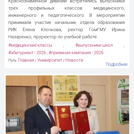
Краснознаменной дивизии встретились выпускники
трёх профильных классов: медицинского,
инженерного и педагогического. В мероприятии
принимали участие начальник отдела образования
РИК Елена Клочкова, ректор ГомГМУ Ирина
Назаренко, проректор по учебной работе...
#медицинские классы
#выпускники школ
,
,
#абитуриент - 2026
#приемная кампания - 2026
,
Главная
Университет
Новости
Путь:
/
/
Подробнее