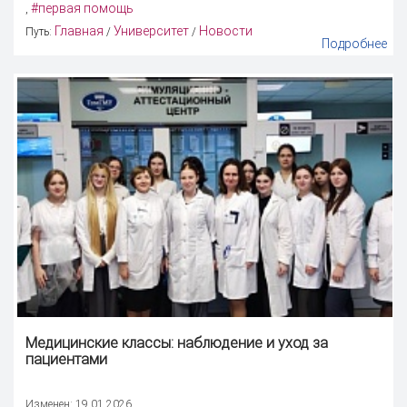
#первая помощь
,
Главная
Университет
Новости
Путь:
/
/
Подробнее
Медицинские классы
: наблюдение и уход за
пациентами
Изменен: 19.01.2026