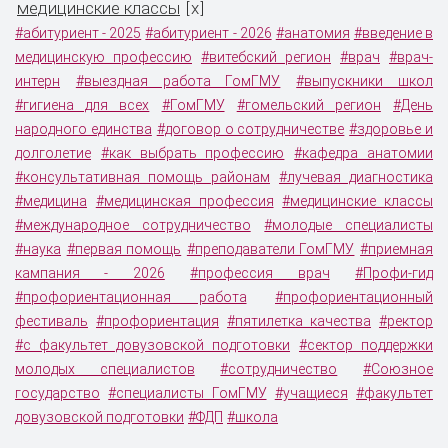
медицинские классы
x
[
]
#абитуриент - 2025
#абитуриент - 2026
#анатомия
#введение в
медицинскую профессию
#витебский регион
#врач
#врач-
интерн
#выездная работа ГомГМУ
#выпускники школ
#гигиена для всех
#ГомГМУ
#гомельский регион
#День
народного единства
#договор о сотрудничестве
#здоровье и
долголетие
#как выбрать профессию
#кафедра анатомии
#консультативная помощь районам
#лучевая диагностика
#медицина
#медицинская профессия
#медицинские классы
#международное сотрудничество
#молодые специалисты
#наука
#первая помощь
#преподаватели ГомГМУ
#приемная
кампания - 2026
#профессия врач
#Профи-гид
#профориентационная работа
#профориентационный
фестиваль
#профориентация
#пятилетка качества
#ректор
#с факультет довузовской подготовки
#сектор поддержки
молодых специалистов
#сотрудничество
#Союзное
государство
#специалисты ГомГМУ
#учащиеся
#факультет
довузовской подготовки
#ФДП
#школа