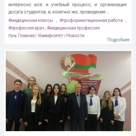
интересно всё: и учебный процесс, и организация
досуга студентов, и, конечно же, проведение...
#медицинские классы
#профориентационная работа
,
,
#профессия врач
#медицинская профессия
,
Главная
Университет
Новости
Путь:
/
/
Подробнее