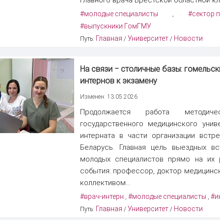
#молодые специалисты
#сектор 
,
#выпускники ГомГМУ
Главная
Университет
Новости
Путь:
/
/
На связи ‒ столичные базы: гомельск
интернов к экзамену
Изменен: 13.05.2026
Продолжается работа методиче
государственного медицинского уни
интерната в части организации встре
Беларусь. Главная цель выездных в
молодых специалистов прямо на их 
события: профессор, доктор медицинс
коллективом...
#врач-интерн
#молодые специалисты
#и
,
,
Главная
Университет
Новости
Путь:
/
/