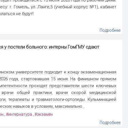
дресу: г. Гомель, ул. Ланге,5 (учебный корпус №1), кабинет
латься не будут!
Подробнее
я у постели больного: интерны ГомГМУ сдают
нском университете подходит к концу экзаменационная
2026 года, стартовавшая 15 июня. На финишном прямом
мпетентности проходят представители шести ключевых
и, врачи общей практики, врачи скорой медицинской
ги, терапевты и травматологи-ортопеды. Кульминацией
ских навыков в условиях, максимально...
рн
#интернатура
#экзамен
,
,
Подробнее