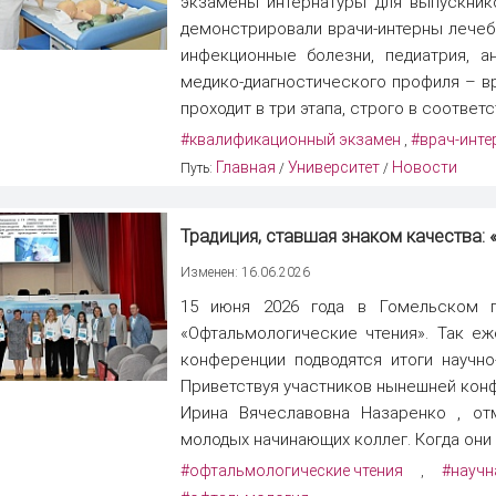
экзамены интернатуры для выпускнико
демонстрировали врачи-интерны лечеб
инфекционные болезни, педиатрия, а
медико-диагностического профиля – в
проходит в три этапа, строго в соотве
#квалификационный экзамен
#врач-инте
,
Главная
Университет
Новости
Путь:
/
/
Традиция, ставшая знаком качества:
Изменен: 16.06.2026
15 июня 2026 года в Гомельском г
«Офтальмологические чтения». Так еж
конференции подводятся итоги научно
Приветствуя участников нынешней конф
Ирина Вячеславовна Назаренко , от
молодых начинающих коллег. Когда они
#офтальмологические чтения
#научн
,