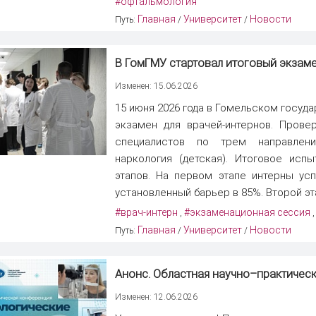
#офтальмология
Главная
Университет
Новости
Путь:
/
/
В ГомГМУ стартовал итоговый экзаме
Изменен: 15.06.2026
15 июня 2026 года в Гомельском госуд
экзамен для врачей-интернов. Прове
специалистов по трем направления
наркология (детская). Итоговое исп
этапов. На первом этапе интерны ус
установленный барьер в 85%. Второй эта
#врач-интерн
#экзаменационная сессия
,
Главная
Университет
Новости
Путь:
/
/
Анонс. Областная научно–практичес
Изменен: 12.06.2026