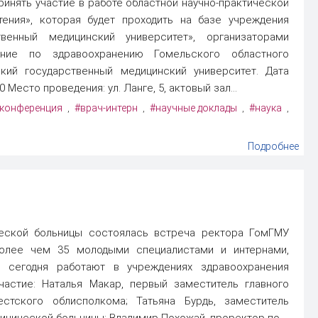
инять участие в работе областной научно-практической
ения», которая будет проходить на базе учреждения
твенный медицинский университет», организаторами
ение по здравоохранению Гомельского областного
кий государственный медицинский университет. Дата
 Место проведения: ул. Ланге, 5, актовый зал...
 конференция
#врач-интерн
#научные доклады
#наука
,
,
,
,
Подробнее
ческой больницы состоялась встреча ректора ГомГМУ
олее чем 35 молодыми специалистами и интернами,
е сегодня работают в учреждениях здравоохранения
частие: Наталья Макар, первый заместитель главного
стского облисполкома; Татьяна Бурдь, заместитель
инической больницы; Владимир Похожай, проректор по...