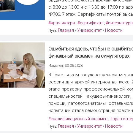
с 8:30 до 13:00 и с 13:30 до 17:00 по а
№706, 7 этаж. Сертификаты почтой высы
#врач-интерн
#сертификат
#интернатура
,
,
Главная
Университет
Новости
Путь:
/
/
Ошибиться здесь, чтобы не ошибитьс
финальный экзамен на симуляторах
Изменен: 30.06.2026
В Гомельском государственном медици
сессия для врачей-интернов выпуска 
этапе проверку профессиональной ко
специальностей: акушеры-гинеколог
помощи, патологоанатомы, офтальмоло
испытаний стала демонстрация практиче
#квалификационный экзамен
#врач-инте
,
Главная
Университет
Новости
Путь:
/
/