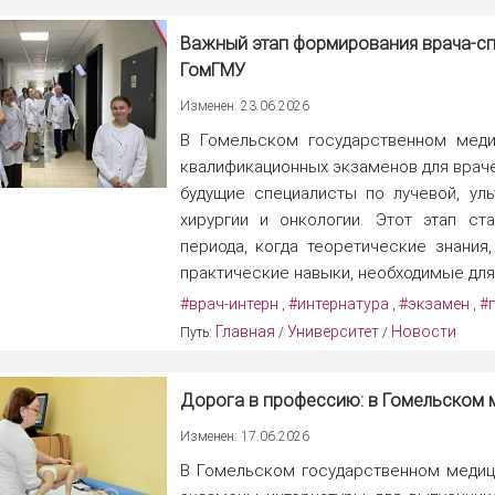
Важный этап формирования врача-спе
ГомГМУ
Изменен: 23.06.2026
В Гомельском государственном меди
квалификационных экзаменов для враче
будущие специалисты по лучевой, уль
хирургии и онкологии. Этот этап с
периода, когда теоретические знания
практические навыки, необходимые для 
#врач-интерн
#интернатура
#экзамен
#
,
,
,
Главная
Университет
Новости
Путь:
/
/
Дорога в профессию: в Гомельском 
Изменен: 17.06.2026
В Гомельском государственном медиц