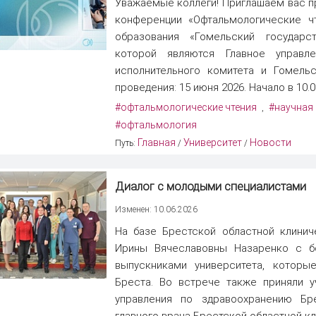
Уважаемые коллеги! Приглашаем вас пр
конференции «Офтальмологические чт
образования «Гомельский государс
которой являются Главное управл
исполнительного комитета и Гомельс
проведения: 15 июня 2026. Начало в 10.00
#офтальмологические чтения
#научная
,
#офтальмология
Главная
Университет
Новости
Путь:
/
/
Диалог с молодыми специалистами
Изменен: 10.06.2026
На базе Брестской областной клини
Ирины Вячеславовны Назаренко с б
выпускниками университета, которы
Бреста. Во встрече также приняли у
управления по здравоохранению Бре
главного врача Брестской областной кл