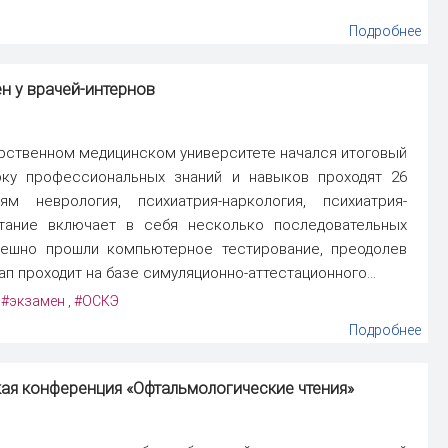
Подробнее
н у врачей-интернов
арственном медицинском университете начался итоговый
рку профессиональных знаний и навыков проходят 26
м неврология, психиатрия-наркология, психиатрия-
ытание включает в себя несколько последовательных
пешно прошли компьютерное тестирование, преодолев
п проходит на базе симуляционно-аттестационного...
#экзамен
#ОСКЭ
,
,
Подробнее
кая конференция «Офтальмологические чтения»