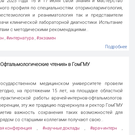
в 2025 года. 16 и 17 июня свои знания и мастерство
ного профиля по специальностям: оториноларингология,
нестезиология и реаниматология так и представители
рачи клинической лабораторной диагностики. Испытание
тствии с методическими рекомендациями...
рн
#интернатура
#экзамен
,
,
Подробнее
 «Офтальмологические чтения» в ГомГМУ
осударственном медицинском университете провели
егодно, на протяжении 15 лет, на площадке областной
-практической работы врачей-интернов-офтальмологов.
еренции, эту же традицию подчеркнула и ректор ГомГМУ
метив важность сохранения таких возможностей для
 рядом со старшими коллегами получают свою...
ая конференция
#научные доклады
#врач-интерн
,
,
,