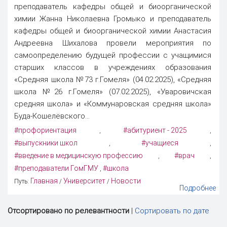
преподаватель кафедры общей и биоорганической
химии Жанна Николаевна Громыко и преподаватель
кафедры общей и биоорганической химии Анастасия
Андреевна Шихалова провели мероприятия по
самоопределению будущей профессии с учащимися
старших классов в учреждениях образования
«Средняя школа №73 г.Гомеля» (04.02.2025), «Средняя
школа №26 г.Гомеля» (07.02.2025), «Уваровичская
средняя школа» и «Коммунаровская средняя школа»
Буда-Кошелёвского...
#профориентация
#абитуриент - 2025
,
,
#выпускники школ
#учащиеся
,
,
#введение в медицинскую профессию
#врач
,
,
#преподаватели ГомГМУ
#школа
,
Главная
Университет
Новости
Путь:
/
/
Подробнее
Отсортировано по релевантности
|
Сортировать по дате