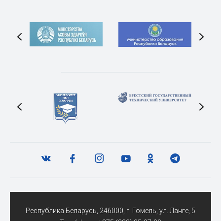
Республика Беларусь, 246000, г. Гомель, ул. Ланге, 5