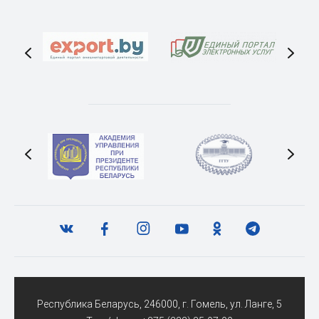
Республика Беларусь, 246000, г. Гомель, ул. Ланге, 5