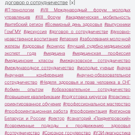
договор о сотрудничестве
x
[
]
#IT-технологии
#VIII Международный форум молодых
управленцев
#XIII Форум
#академическая мобильность
#витебский регион
#Всемирный день здоровья
#выпускники
ГомГМУ
#дискуссия
#договор о сотрудничестве
#духовно-
нравственное воспитание
#епархия
#заболевания молочной
железы
#здоровье
#конкурс
#лучший судебно-медицинский
эксперт года
#медицина
#медицинская профессия
#медицинские классы
#межвузовское сотрудничество
#международное сотрудничество
#молодые ученые
#наука
#научная конференция
#научно-образовательное
сотрудничество
#Неделя здоровья и прав человека в СНГ
#обмен опытом
#образовательное сотрудничество
#повышение квалификации
#подготовка хирургов
#практико-
ориентированное обучение
#профессиональное мастерство
#профориентационная работа
#профориентация
#регионов
Беларуси и России
#ректор
#санаторий «Приднепровский»
#современные подходы к продвижению здоровья
#сотрудничество
#Союзное государство
#УЗИ-диагностика