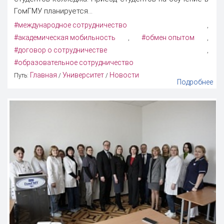
ГомГМУ планируется...
#международное сотрудничество
,
#академическая мобильность
#обмен опытом
,
,
#договор о сотрудничестве
,
#образовательное сотрудничество
Главная
Университет
Новости
Путь:
/
/
Подробнее