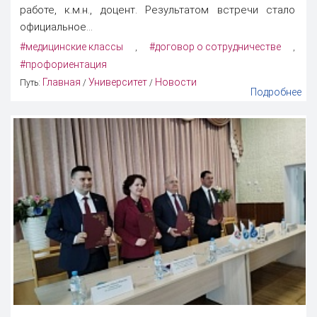
работе, к.м.н., доцент. Результатом встречи стало
официальное...
#медицинские классы
#договор о сотрудничестве
,
,
#профориентация
Главная
Университет
Новости
Путь:
/
/
Подробнее