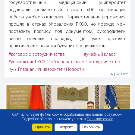
государственный медицинский университет
подписали совместный приказ «Об организации
работы учебного класса» . Торжественная церемония
прошла в стенах Управления ГКСЭ, но прежде чем
поставить подписи под документом, руководители
лично оценили площадку, где уже проходят
практические занятия будущих специалистов...
#договор о сотрудничестве
#учебный класс
,
,
#управление ГКСЭ
#образовательное сотрудничество
,
Главная
Университет
Новости
Путь:
/
/
Подробнее
Сайт использует файлы cookie, обрабатываемые вашим браузером.
Подробнее об этом вы можете узнать в
Политике cookie
.
Принять
Настроить
Отклонить