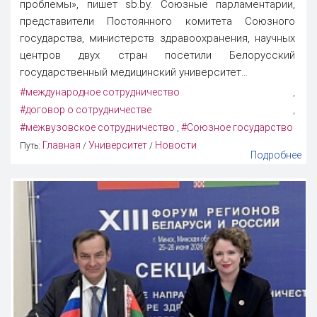
проблемы», пишет sb.by. Союзные парламентарии,
представители Постоянного комитета Союзного
государства, министерств здравоохранения, научных
центров двух стран посетили Белорусский
государственный медицинский университет...
#международное сотрудничество
,
#договор о сотрудничестве
,
#межвузовское сотрудничество
#Союзное государство
,
Главная
Университет
Новости
Путь:
/
/
Подробнее