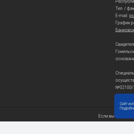
Республик
Тел. / фа
E-mail:
g
График ра
Банковск
Свидетел
Гомельс
основани
Специаль
осуществ
№02100/
Сайт ис
Подробне
Если вы нашли ош
© 20