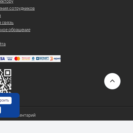
ектору
ения сотрудников
ы
 связь
нное обращение
йта
роить
ишите комментарий
итет»