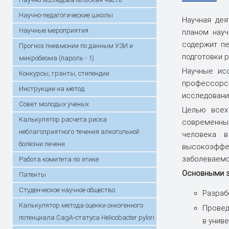
Практика
Сектор поддержки молодых
Стоимость
Порядок о
году
специалистов и интернов
Конкурсы, гранты, стипендии
возмещени
Инструкци
Научно-педагогические школы
Научная дея
Горячая линия по вопросам
Специальн
Кафедры
Симуляционно-аттестационный
Прием иностранных граждан для
Подраздел
Анкетиров
Повышение
Научные мероприятия
планом науч
вступительной кампании
центр
обучения на английском языке /
переподго
содержит пе
Первичная организация
Работа с 
Прогноз пневмонии по данным УЗИ и
Training of foreign students in English
Работа комитета по этике
граждан
Патенты
«Белорусский союз женщин»
Банк данных одаренной молодежи
подготовки р
Студенчес
микробиома (пароль - 1)
Христианс
Научные исс
День открытых дверей
Архив про
Конкурсы, гранты, стипендии
Первичная профсоюзная
Информаци
профессорск
Календарь конференций
Диссертац
Инструкции на метод
организация работников
исследовани
Летопись
Карта и маршрут проезда
Электронн
Совет молодых ученых
Целью всех
абитуриен
Калькулятор расчета риска
обучения
современных
неблагоприятного течения алкогольной
человека в
В помощь исследователю
Госпрогра
болезни печени
высокоэффек
заболеваемо
Работа комитета по этике
Основными з
Патенты
Студенчеcкое научное общество
Разраб
Калькулятор метода оценки онкогенного
Провед
потенциала CagA-статуса Helicobacter pylori
в униве