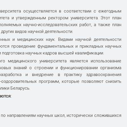
омГМУ
ГомГМУ в международных
Первичная профсоюзная
Приём на Подготовительное
документов
рейтингах
организация студентов
отделение иностранных граждан
Калькулятор расчета риска
иверситета осуществляется в соответствии с ежегодным
листов
Порядок приёма граждан
неблагоприятного течения
У
нного
Гордость университета
Перевод и восстановление
итета и утвержденным ректором университета. Этот план
Российской Федерации,
алкогольной болезни печени
студентов
олняемых научно-исследовательских работ, а также план
Кыргызстана, Таджикистана,
Доска почёта
ество
Калькулятор метода оценки
Казахстана
других видов научной деятельности.
График работы психологической
онкогенного потенциала CagA-
ства
Почётный доктор ГомГМУ
службы
нных и медицинских наук. Видами научной деятельности
вание
Ответы на часто задаваемые
статуса Helicobacter pylori
анных
УНИВЕРСИТЕТУ – 35!
вопросы
яются проведение фундаментальных и прикладных научных
Калькулятор для расчета
и подготовка научных кадров высшей квалификации.
Проект «Легенды ГомГМУ»
ожидаемого объёма поражения
го медицинского университета является использование
лёгких у пациентов с инфекцией
COVID-19
новых знаний о строении и функционировании организма
азработка и внедрение в практику здравоохранения
о-оздоровительных программ, которые позволяют снизить
 печени
лики Беларусь.
яются:
 по направлениям научных школ, исторически сложившихся