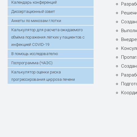
Календарь конференций
Разраб
Диссертационный совет
Решени
Анкеты по микозам глотки
Создан
Калькулятор для расчета ожидаемого
Выполн
объёма поражения лёгких у пациентов с
Внедре
инфекцией COVID-19
Консул
В помощь исследователю
Пропаг
Госпрограмма (ЧАЭС)
Создан
Калькулятор оценки риска
Разраб
прогрессирования цирроза печени
Подгот
Коорди