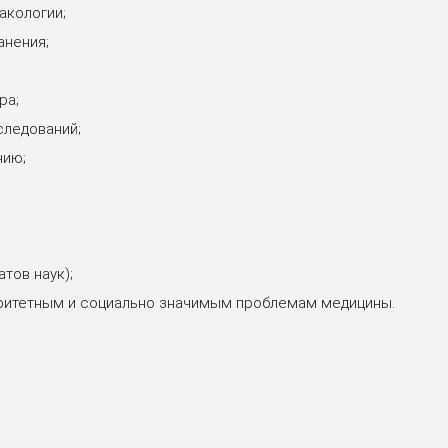
акологии;
анения;
ра;
следований;
нию;
тов наук);
оритетным и социально значимым проблемам медицины.