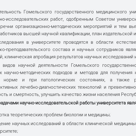
 обучения
бращения для
Факультеты
БРСМ
Ассоциация выпускников Г
в 2026 году
я средств
и на метод
Совет молодых ученых
тельность Гомельского государственного медицинского ун
ости
Льготы для молодых специа
ения
ание
 квалификации и
Издания университета
Волонтерский центр ГомГМ
Цифровой кабинет иностра
но-исследовательских работ, одобренным Советом универс
товка для иностранных
абитуриента
речни организационно-методических мероприятий и тем вып
обращениями граждан
РОО «Белая Русь»
Студенчеcкое научное общ
аботников высшей научной квалификации, план издательской и 
кий совет
Именные стипендии
тво и медицина
Система менеджмента каче
ледования в университете проводятся в области естестве
ходных баллов
Централизованное тестиро
онная безопасность
Обработка персональных д
о-преподавательского состава и научных сотрудников явл
ионный совет
Анкеты по микозам глотки
й, клиническая апробация результатов научных исследований 
ая регистрация
 видов научной деятельности Гомельского государственно
тов бюджетной формы
 научно-методических подходов и методов для получения 
 норме и при патологических состояниях, а также р
мма (ЧАЭС)
Калькулятор оценки риска
тивных лечебно-диагностических технологий и превентивн
прогрессирования цирроза
сть и смертность, улучшить качество жизни населения Респуб
адачами научно-исследовательской работы университета явл
отка теоретических проблем биологии и медицины;
ение научных исследований в области клинической медицины
рситете;