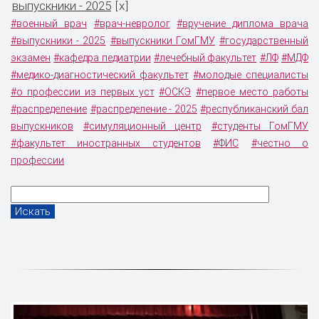
выпускники - 2025
x
[
]
#военный врач
#врач-невролог
#вручение диплома врача
#выпускники - 2025
#выпускники ГомГМУ
#государственный
экзамен
#кафедра педиатрии
#лечебный факультет
#ЛФ
#МДФ
#медико-диагностический факультет
#молодые специалисты
#о профессии из первых уст
#ОСКЭ
#первое место работы
#распределение
#распределение - 2025
#республиканский бал
выпускников
#симуляционный центр
#студенты ГомГМУ
#факультет иностранных студентов
#ФИС
#честно о
профессии