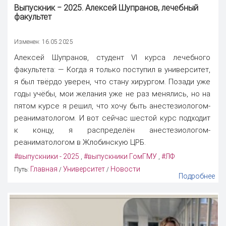
Выпускник ‒ 2025. Алексей Шупранов, лечебный
факультет
Изменен: 16.05.2025
Алексей Шупранов, студент VI курса лечебного
факультета: — Когда я только поступил в университет,
я был твёрдо уверен, что стану хирургом. Позади уже
годы учёбы, мои желания уже не раз менялись, но на
пятом курсе я решил, что хочу быть анестезиологом-
реаниматологом. И вот сейчас шестой курс подходит
к концу, я распределён анестезиологом-
реаниматологом в Жлобинскую ЦРБ.
#выпускники - 2025
#выпускники ГомГМУ
#ЛФ
,
,
Главная
Университет
Новости
Путь:
/
/
Подробнее