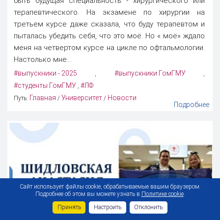
быть будущая специальность - хирургического или
терапевтического. На экзамене по хирургии на
третьем курсе даже сказала, что буду терапевтом и
пыталась убедить себя, что это моё. Но « моё» ждало
меня на четвертом курсе на цикле по офтальмологии.
Настолько мне...
#выпускники - 2025
#выпускники ГомГМУ
,
,
#студенты ГомГМУ
#ЛФ
,
Главная
Университет
Новости
Путь:
/
/
Подробнее
Сайт использует файлы cookie, обрабатываемые вашим браузером.
Подробнее об этом вы можете узнать в
Политике cookie
.
Принять
Настроить
Отклонить