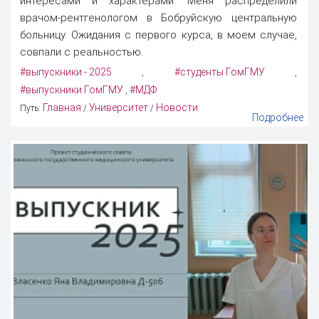
интересами и характерами. Меня распределили
врачом-рентгенологом в Бобруйскую центральную
больницу. Ожидания с первого курса, в моем случае,
совпали с реальностью.
#выпускники - 2025
#студенты ГомГМУ
,
,
#выпускники ГомГМУ
#МДФ
,
Главная
Университет
Новости
Путь:
/
/
Подробнее