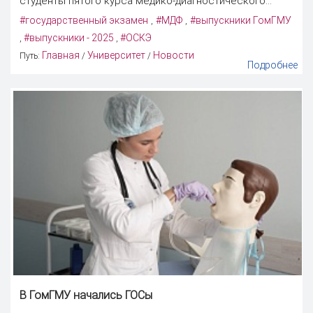
студенты пятого курса медико-диагностического...
#государственный экзамен
#МДФ
#выпускники ГомГМУ
,
,
#выпускники - 2025
#ОСКЭ
,
,
Главная
Университет
Новости
Путь:
/
/
Подробнее
В ГомГМУ начались ГОСы