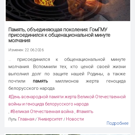
Память
, объединяющая поколения: ГомГМУ
присоединился к общенациональной минуте
молчания
Изменен: 22.06.2026
... присоединился к общенациональной минуте
молчания. Вспомнили тех, кто ценой своей жизни
выполнил долг по защите нашей Родины, а также
почтили
память
миллионов жертв геноцида
белорусского народа.
#День всенародной памяти жертв Великой Отечественной
войны и геноцида белорусского народа
#Великая Отечественная война
#память
,
,
Главная
Университет
Новости
Путь:
/
/
Подробнее