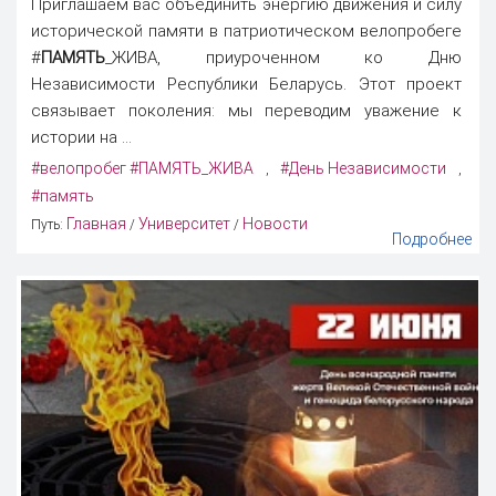
Приглашаем вас объединить энергию движения и силу
исторической памяти в патриотическом велопробеге
#
ПАМЯТЬ
_ЖИВА, приуроченном ко Дню
Независимости Республики Беларусь. Этот проект
связывает поколения: мы переводим уважение к
истории на ...
#велопробег #ПАМЯТЬ_ЖИВА
#День Независимости
,
,
#память
Главная
Университет
Новости
Путь:
/
/
Подробнее