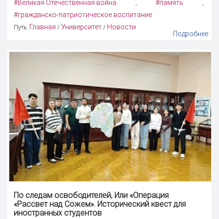
#Великая Отечественная война
#память
,
,
#гражданско-патриотическое воспитание
Главная
Университет
Новости
Путь:
/
/
Подробнее
По следам освободителей, Или «Операция
«Рассвет над Сожем». Исторический квест для
иностранных студентов