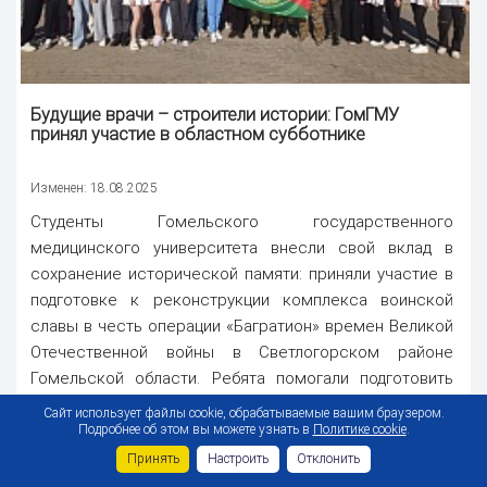
Будущие врачи – строители истории: ГомГМУ
принял участие в областном субботнике
Изменен: 18.08.2025
Студенты Гомельского государственного
медицинского университета внесли свой вклад в
сохранение исторической памяти: приняли участие в
подготовке к реконструкции комплекса воинской
славы в честь операции «Багратион» времен Великой
Отечественной войны в Светлогорском районе
Гомельской области. Ребята помогали подготовить
основание для кладки плитки, утрамбовывали почву,
Сайт использует файлы cookie, обрабатываемые вашим браузером.
чистили плитку, делали влажную уборку помещений
Подробнее об этом вы можете узнать в
Политике cookie
.
будущего музея. . . Для будущих врачей – это
Принять
Настроить
Отклонить
возможность прикоснуться к истории...