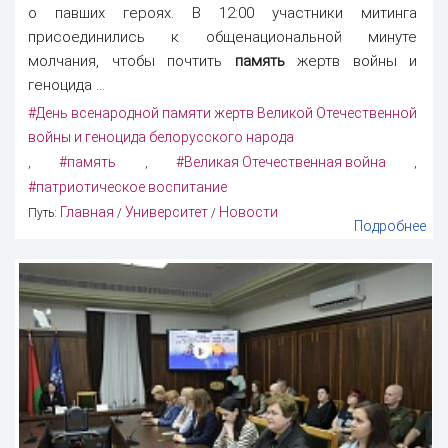
о павших героях. В 12:00 участники митинга
присоединились к общенациональной минуте
молчания, чтобы почтить
память
жертв войны и
геноцида ...
#День всенародной памяти жертв Великой Отечественной
войны и геноцида белорусского народа
#память
#Великая Отечественная война
,
,
,
#патриотическое воспитание
Главная
Университет
Новости
Путь:
/
/
Подробнее