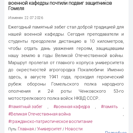
военной кафедры почтили подвиг защитников
Гомеля
Изменен: 22.07.2026
Ежегодный памятный забег стал доброй традицией для
нашей военной кафедры. Сегодня преподаватели и
студенты преодолели дистанцию в 10 километров,
чтобы отдать дань уважения героям, защищавшим
нашу землю в годы Великой Отечественной войны.
Маршрут пролегал от главного корпуса университета
до окрестностей агрогородка Покалюбичи. Именно
здесь, в августе 1941 года, проходил героический
рубеж обороны Гомельского полка народного
ополчения и 2-й роты Чёнковского 53-го
мотострелкового полка войск НКВД СССР...
#памятный забег
#военная кафедра
#память
,
,
,
#Великая Отечественная война
,
#гражданско-патриотическое воспитание
Главная
Университет
Новости
Путь:
/
/