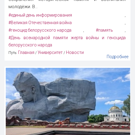
молодёжи. В...
#единый день информирования
,
#Великая Отечественная война
,
#геноцид белорусского народа
#память
,
,
#День всенародной памяти жертв войны и геноцида
белорусского народа
Главная
Университет
Новости
Путь:
/
/
Подробнее