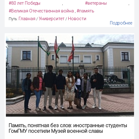
#80 лет Победы
#ветераны
,
,
#Великая Отечественная война
#память
,
Главная
Университет
Новости
Путь:
/
/
Подробнее
Память
, понятная без слов: иностранные студенты
ГомГМУ посетили Музей военной славы