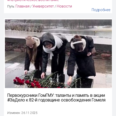
Главная
Университет
Новости
Путь:
/
/
Подробнее
Первокурсники ГомГМУ: таланты и
память
в акции
#ЗаДело к 82-й годовщине освобождения Гомеля
Изменен: 26.11.2025