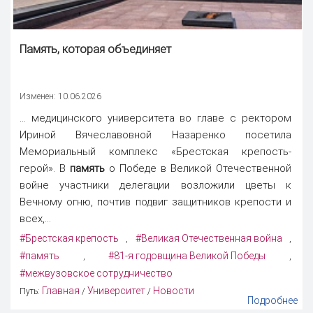
Память
, которая объединяет
Изменен: 10.06.2026
... медицинского университета во главе с ректором
Ириной Вячеславовной Назаренко посетила
Мемориальный комплекс «Брестская крепость-
герой». В
память
о Победе в Великой Отечественной
войне участники делегации возложили цветы к
Вечному огню, почтив подвиг защитников крепости и
всех,...
#Брестская крепость
#Великая Отечественная война
,
,
#память
#81-я годовщина Великой Победы
,
,
#межвузовское сотрудничество
Главная
Университет
Новости
Путь:
/
/
Подробнее