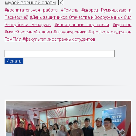
музей военной славы
x
[
]
#воспитательная работа
#Гомель
#дворец Румянцевых и
Паскевичей
#День защитников Отечества и Вооруженных Сил
Республики Беларусь
#иностранные слушатели
#куратор
#музей военной славы
#первокурсники
#профком студентов
ГомГМУ
#факультет иностранных студентов