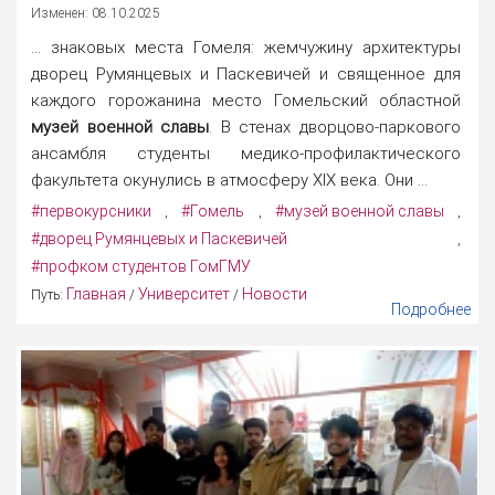
Изменен: 08.10.2025
... знаковых места Гомеля: жемчужину архитектуры
дворец Румянцевых и Паскевичей и священное для
каждого горожанина место Гомельский областной
музей военной славы
. В стенах дворцово-паркового
ансамбля студенты медико-профилактического
факультета окунулись в атмосферу XIX века. Они ...
#первокурсники
#Гомель
#музей военной славы
,
,
,
#дворец Румянцевых и Паскевичей
,
#профком студентов ГомГМУ
Главная
Университет
Новости
Путь:
/
/
Подробнее