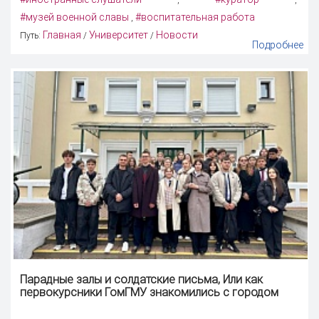
,
,
#музей военной славы
#воспитательная работа
,
Главная
Университет
Новости
Путь:
/
/
Подробнее
Парадные залы и солдатские письма, Или как
первокурсники ГомГМУ знакомились с городом