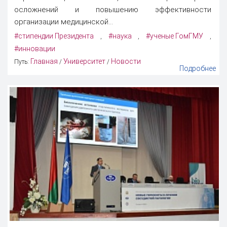
осложнений и повышению эффективности
организации медицинской...
#стипендии Президента
#наука
#ученые ГомГМУ
,
,
,
#инновации
Главная
Университет
Новости
Путь:
/
/
Подробнее