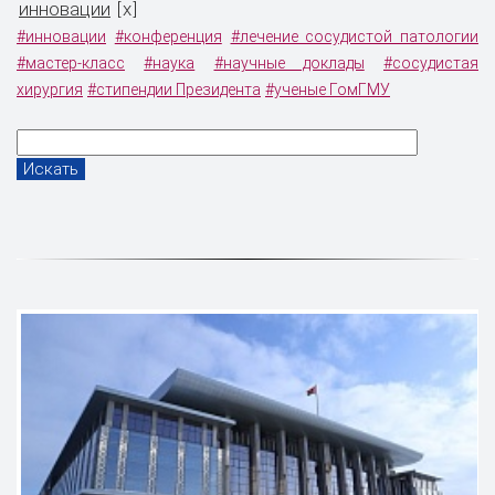
инновации
x
[
]
#инновации
#конференция
#лечение сосудистой патологии
#мастер-класс
#наука
#научные доклады
#сосудистая
хирургия
#стипендии Президента
#ученые ГомГМУ