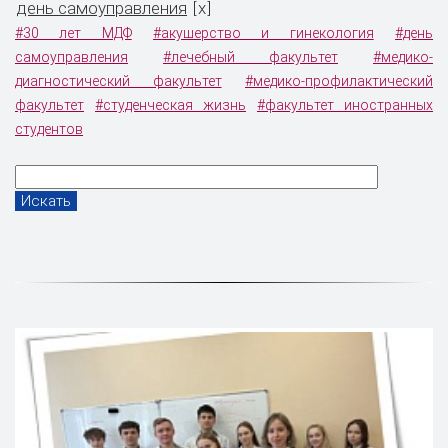
день самоуправления
x
[
]
#30 лет МДФ
#акушерство и гинекология
#день
самоуправления
#лечебный факультет
#медико-
диагностический факультет
#медико-профилактический
факультет
#студенческая жизнь
#факультет иностранных
студентов