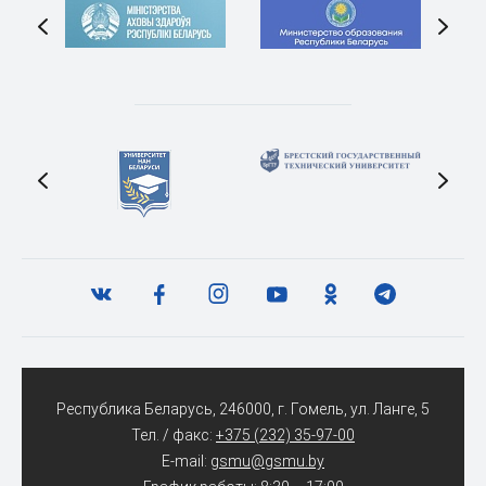
Республика Беларусь, 246000, г. Гомель, ул. Ланге, 5
Тел. / факс:
+375 (232) 35-97-00
E-mail:
gsmu@gsmu.by