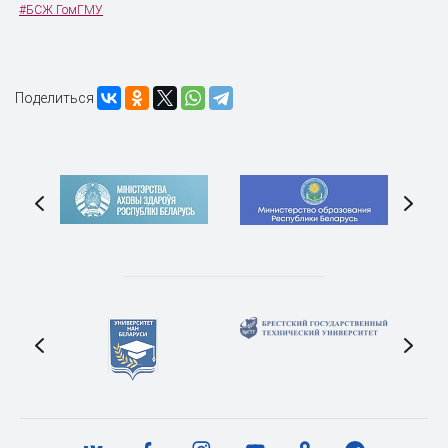
#БСЖ ГомГМУ
Поделиться