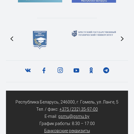
Республика Беларусь, 246000, г. Гомель, ул. Ланге, 5
Тел. / факс:
+375 (232) 35-97-00
E-mail:
gsmu@gsmu.by
График работы: 8:30 – 17:00
Банковские реквизиты