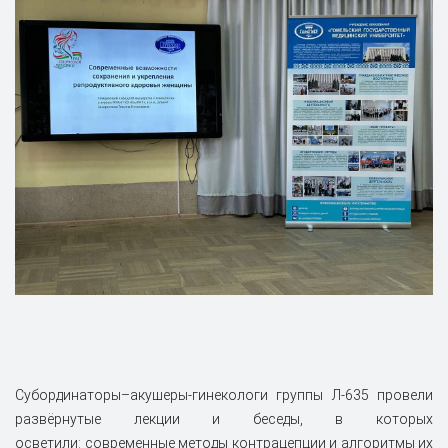
Субординаторы–акушеры‑гинекологи группы Л‑635 провели
развёрнутые лекции и беседы, в которых
осветили: современные методы контрацепции и алгоритмы их