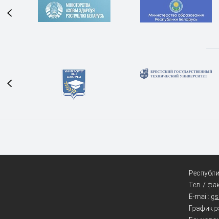
Республик
Тел. / фа
E-mail:
g
График ра