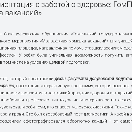
 обучения
бращения для
Факультеты
БРСМ
Ассоциация выпускников Г
иентация с заботой о здоровье: Го
в 2026 году
я средств
и на метод
Совет молодых ученых
а вакансий»
ости
Льготы для молодых специа
ения
ание
 квалификации и
Издания университета
Волонтерский центр ГомГМ
Цифровой кабинет иностра
товка для иностранных
абитуриента
обращениями граждан
РОО «Белая Русь»
Студенчеcкое научное общ
кий совет
Именные стипендии
а базе учреждения образования «Гомельский государственны
тво и медицина
Система менеджмента каче
ного мероприятия «Молодёжная ярмарка вакансий» для учащей
ходных баллов
Централизованное тестиро
онная безопасность
Обработка персональных д
ионная площадка, направленная помочь старшеклассникам сдел
ионный совет
Анкеты по микозам глотки
фессией. У ребят была уникальная возможность получить ак
ая регистрация
 в том числе на условиях целевой подготовки.
тов бюджетной формы
итет, который представили
декан факультета довузовской подгот
мма (ЧАЭС)
Калькулятор оценки риска
прогрессирования цирроза
каренко
, подготовил интерактивную программу, которая вызвала
ионное мероприятие в настоящий праздник здоровья и открытий. 
попробовали профессию «на вкус»: на мастер-классе по серд
чувствовали себя теми, кто спасает человеческие жизни. Также н
хара в крови. Это был своеобразный пост диагностики. А какой 
созданием сфотографировался абсолютно каждый – от самого