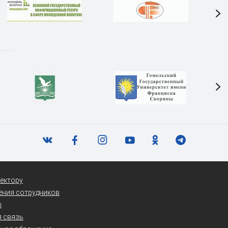
ектору
ения сотрудников
ы
 связь