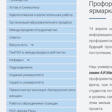
Практика
Сектор поддержки молодых
Стоимость
Порядок о
Профор
году
специалистов и интернов
Конкурсы, гранты, стипендии
возмещени
Инструкци
Устав и Символика
ярмарк
Горячая линия по вопросам
Специальн
Кафедры
Симуляционно-аттестационный
Прием иностранных граждан для
Подраздел
Анкетиров
Повышение
Идеологическая и воспитательная работа
вступительной кампании
центр
обучения на английском языке /
переподго
Первичная организация
Работа с 
Организация образовательного процесса
Training of foreign students in English
Работа комитета по этике
граждан
Патенты
«Белорусский союз женщин»
Банк данных одаренной молодежи
Студенчес
14 апреля н
Международное сотрудничество
Христианс
информацион
День открытых дверей
Архив про
Советы
Первичная профсоюзная
Информаци
профориентац
Календарь конференций
Диссертац
организация работников
Факультеты
будущей про
Летопись
Карта и маршрут проезда
Электронн
ГомГМУ в международных рейтингах
поступления,
абитуриен
обучения
Кафедры
Наш универс
В помощь исследователю
Госпрогра
Подразделения
химии А.И.Ма
Издания университета
профориентац
Гордость университета
врача, они 
Первичная организация «Белорусский союз
студентов по
женщин»
и уровень са
этим милым 
Работа с обращениями граждан
проекта.
РОО «Белая Русь»