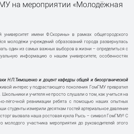
омГМУ
ГомГМУ в международных
Первичная профсоюзная
Приём на Подготовительное
мГМУ на мероприятии «Молодёжная
документов
рейтингах
организация студентов
отделение иностранных граждан
Калькулятор расчета риска
листов
Порядок приёма граждан
неблагоприятного течения
У
нного
Гордость университета
Перевод и восстановление
Российской Федерации,
алкогольной болезни печени
студентов
Кыргызстана, Таджикистана,
Доска почёта
ество
Калькулятор метода оценки
Казахстана
График работы психологической
й университет имени Ф.Скорины» в рамках общегородского
онкогенного потенциала CagA-
ства
Почётный доктор ГомГМУ
службы
ся молодёжи учреждений образований города развернулась
вание
Ответы на часто задаваемые
статуса Helicobacter pylori
анных
УНИВЕРСИТЕТУ – 35!
вопросы
ать один из самых важных выборов в жизни – определиться с
Калькулятор для расчета
туальную информацию о нашем университете, особенностях
Проект «Легенды ГомГМУ»
ожидаемого объёма поражения
лёгких у пациентов с инфекцией
COVID-19
овки Н.П.Тимошенко и доцент кафедры общей и биоорганической
 печени
 живой интерес у подрастающего поколения. ГомГМУ превратил
Школьники и учителя не просто слушали о том, как учиться на
ечно-лёгочной реанимации ребята с помощью наших опытных
аши студенты измерили десяткам гостей артериальное давление
восторг вызвала наша ростовая кукла Рысь – символ ГомГМУ! С
 молодого участника мероприятия до руководителей этого