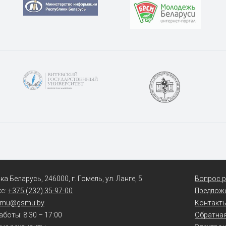
а Беларусь, 246000, г. Гомель, ул. Ланге, 5
Вопрос р
кс:
+375 (232) 35-97-00
Предлож
smu@gsmu.by
Контакт
боты: 8:30 – 17:00
Обратная