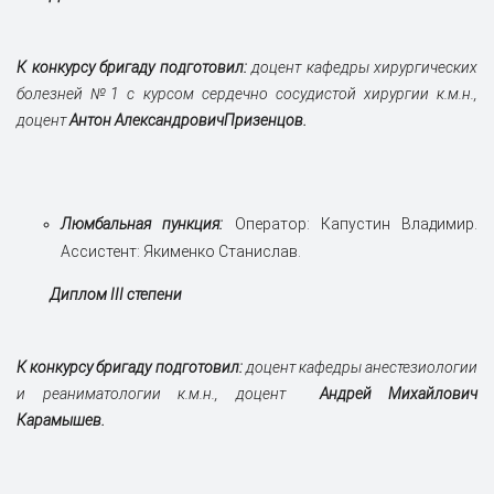
К конкурсу бригаду подготовил:
доцент кафедры хирургических
болезней №1 с курсом сердечно сосудистой хирургии к.м.н.,
доцент
Антон Александрович
Призенцов.
Люмбальная пункция:
Оператор: Капустин Владимир.
Ассистент: Якименко Станислав.
Диплом III степени
К конкурсу бригаду подготовил:
доцент кафедры анестезиологии
и реаниматологии к.м.н., доцент
Андрей Михайлович
Карамышев.