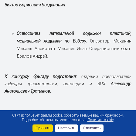
Виктор Борисович Богданович
.
Остеосинтез латеральной лодыжки пластиной,
медиальной лодыжки по Веберу:
Оператор: Маканин
Михаил. Ассистент: Михасёв Иван. Операционный брат:
Дралов Андрей.
К конкурсу бригаду подготовил:
старший преподаватель
кафедры травматологии, ортопедии и ВПХ
Александр
Анатольевич Третьяков.
Сайт использует файлы cookie, обрабатываемые вашим браузером.
Подробнее об этом вы можете узнать в
Политике cookie
.
Принять
Настроить
Отклонить