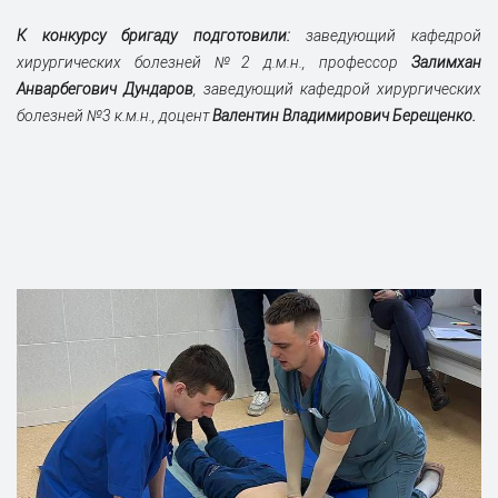
К конкурсу бригаду подготовили:
заведующий кафедрой
хирургических болезней №2 д.м.н., профессор
Залимхан
Анварбегович Дундаров
, заведующий кафедрой хирургических
болезней №3 к.м.н., доцент
Валентин Владимирович Берещенко.