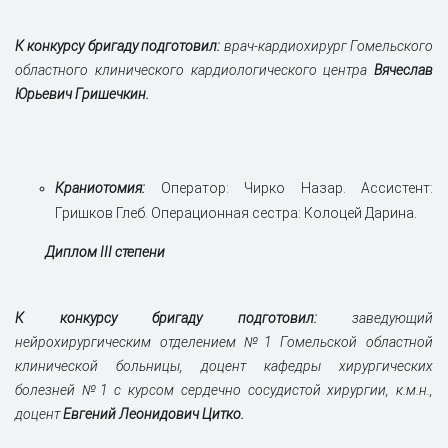
К конкурсу бригаду подготовил:
врач-кардиохирург Гомельского
областного клинического кардиологического центра
Вячеслав
Юрьевич Гришечкин.
Краниотомия:
Оператор: Чирко Назар. Ассистент:
Гришков Глеб. Операционная сестра: Колоцей Дарина.
Диплом III степени
К конкурсу бригаду подгото
вил:
заведующий
нейрохирургическим отделением №1 Гомельской областной
клинической больницы, доцент кафедры хирургических
болезней №1 с курсом сердечно сосудистой хирургии, к.м.н.,
доцент
Евгений Леонидович Цитко.