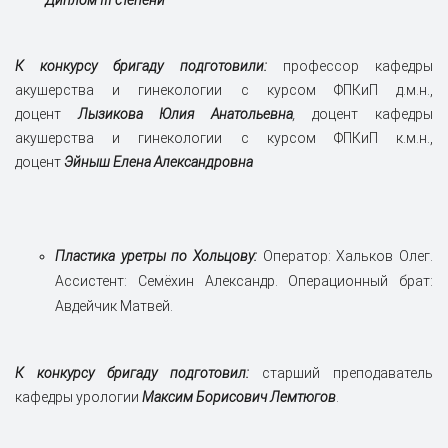
Диплом III степени
К конкурсу бригаду подготовили:
профессор кафедры
акушерства и гинекологии с курсом ФПКиП д.м.н.,
доцент
Лызикова Юлия Анатольевна
,
доцент кафедры
акушерства и гинекологии с курсом ФПКиП к.м.н.,
доцент
Эйныш Елена Александровна
Пластика уретры по Хольцову:
Оператор: Хальков Олег.
Ассистент: Семёхин Александр. Операционный брат:
Авдейчик Матвей.
К конкурсу бригаду подготовил:
старший преподаватель
кафедры урологии
Максим Борисович
Лемтюгов
.