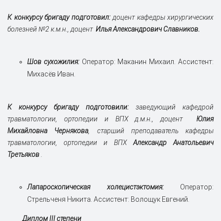
К конкурсу бригаду подготовил:
доцент кафедры хирургических
болезней №2 к.м.н., доцент
Илья Александрович Славников
.
Шов сухожилия:
Оператор: Маканин Михаил. Ассистент:
Михасёв Иван.
К конкурсу бригаду подготовили:
заведующий кафедрой
травматологии, ортопедии и ВПХ д.м.н., доцент
Юлия
Михайловна
Чернякова
, старший преподаватель кафедры
травматологии, ортопедии и ВПХ
Александр Анатольевич
Третьяков
.
Лапароскопическая холецистэктомия:
Оператор:
Стрельченя Никита. Ассистент: Волощук Евгений.
Диплом III степени