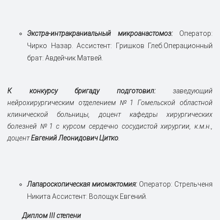
Экстра-интракраниальный микроанастомоз:
Оператор:
Чирко Назар. Ассистент: Гришков Глеб.Операционный
брат: Авдейчик Матвей.
К конкурсу бригаду подготовил:
заведующий
нейрохирургическим отделением №1 Гомельской областной
клинической больницы, доцент кафедры хирургических
болезней №1 с курсом сердечно сосудистой хирургии, к.м.н.,
доцент
Евгений Леонидович Цитко
.
Лапароскопическая миомэктомия:
Оператор: Стрельченя
Никита Ассистент: Волощук Евгений.
Диплом III степени