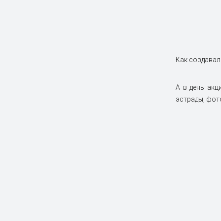
Как создавал
А в день ак
эстрады, фот