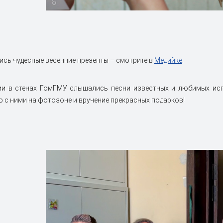
ись чудесные весенние презенты – смотрите в
Медийке
.
ции в стенах ГомГМУ слышались песни известных и любимых исп
о с ними на фотозоне и вручение прекрасных подарков!