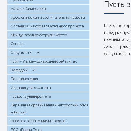
Практика
Сектор поддержки молодых
Стоимость
Порядок о
Пусть в
году
специалистов и интернов
Конкурсы, гранты, стипендии
возмещени
Инструкци
Устав и Символика
Горячая линия по вопросам
Специальн
Кафедры
Симуляционно-аттестационный
Прием иностранных граждан для
Подраздел
Анкетиров
Повышение
Идеологическая и воспитательная работа
вступительной кампании
центр
обучения на английском языке /
переподго
В холле кор
Первичная организация
Работа с 
Организация образовательного процесса
Training of foreign students in English
Работа комитета по этике
граждан
Патенты
«Белорусский союз женщин»
Банк данных одаренной молодежи
Студенчес
праздничную 
Международное сотрудничество
Христианс
нежным, атмо
День открытых дверей
Архив про
Советы
Первичная профсоюзная
Информаци
дарит празд
Календарь конференций
Диссертац
организация работников
Факультеты
факультета в
Летопись
Карта и маршрут проезда
Электронн
ГомГМУ в международных рейтингах
абитуриен
обучения
Кафедры
В помощь исследователю
Госпрогра
Подразделения
Издания университета
Гордость университета
Первичная организация «Белорусский союз
женщин»
Работа с обращениями граждан
РОО «Белая Русь»