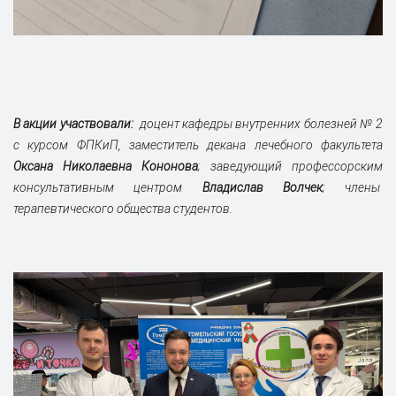
В акции участвовали:
доцент кафедры внутренних болезней № 2
с курсом ФПКиП, замес
титель декана лечебного факультета
Оксана Николаевна Кононова
; заведующий профессорским
консультативным центром
Владислав Волчек
; члены
терапевтического общества студентов.