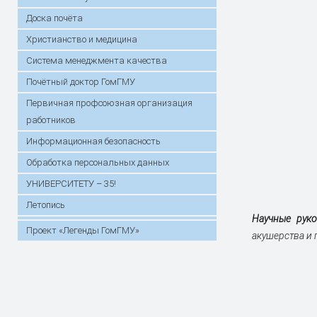
Доска почёта
Христианство и медицина
Система менеджмента качества
Почётный доктор ГомГМУ
Первичная профсоюзная организация
работников
Информационная безопасность
Обработка персональных данных
УНИВЕРСИТЕТУ – 35!
Летопись
Н
аучные рук
Проект «Легенды ГомГМУ»
акушерства и 