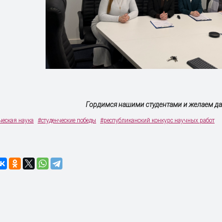
Гордимся нашими студентами и желаем да
ческая наука
#студенческие победы
#республиканский конкурс научных работ