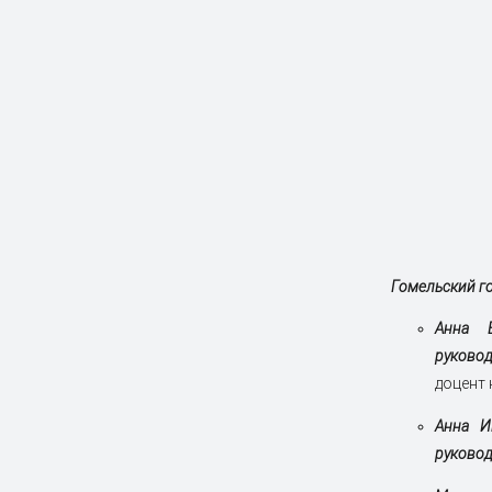
Гомельский г
Анна В
руковод
доцент 
Анна И
руковод