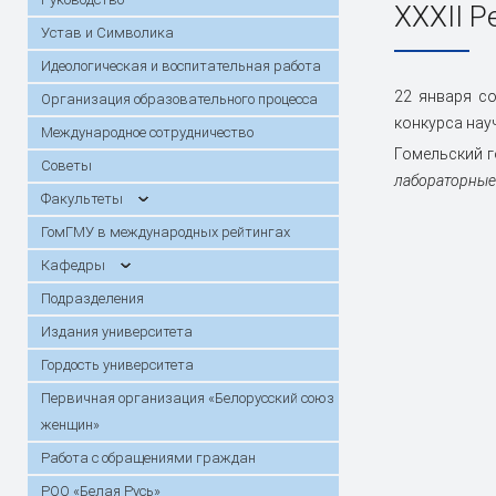
Практика
Сектор поддержки молодых
Стоимость
Порядок о
XXXII Р
году
специалистов и интернов
Конкурсы, гранты, стипендии
возмещени
Инструкци
Устав и Символика
Горячая линия по вопросам
Специальн
Кафедры
Симуляционно-аттестационный
Прием иностранных граждан для
Подраздел
Анкетиров
Повышение
Идеологическая и воспитательная работа
вступительной кампании
центр
обучения на английском языке /
переподго
22 января со
Первичная организация
Работа с 
Организация образовательного процесса
Training of foreign students in English
Работа комитета по этике
граждан
Патенты
«Белорусский союз женщин»
Банк данных одаренной молодежи
Студенчес
конкурса нау
Международное сотрудничество
Христианс
Гомельский г
День открытых дверей
Архив про
Советы
Первичная профсоюзная
Информаци
лабораторные
Календарь конференций
Диссертац
организация работников
Факультеты
Летопись
Карта и маршрут проезда
Электронн
ГомГМУ в международных рейтингах
абитуриен
обучения
Кафедры
В помощь исследователю
Госпрогра
Подразделения
Издания университета
Гордость университета
Первичная организация «Белорусский союз
женщин»
Работа с обращениями граждан
РОО «Белая Русь»