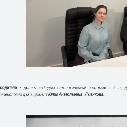
оводители
‒ доцент кафедры патологической анатомии к. б. н., 
гинекологии д.м.н., доцент
Юлия Анатольевна Лыз