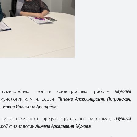
нтимикробных свойств ксилотрофных грибов»,
научные
унологии к. м. н., доцент
Татьяна Александровна Петровская
,
т
Елена Ивановна Дегтярёва
;
р и выраженность предменструального синдрома»,
научный
еской физиологии
Анжела Аркадьевна Жукова;