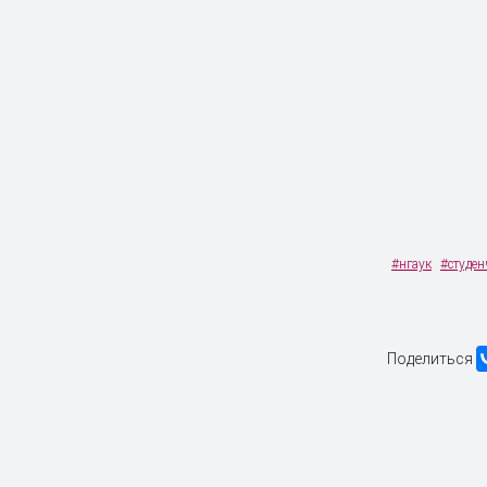
#нгаук
#студен
Поделиться