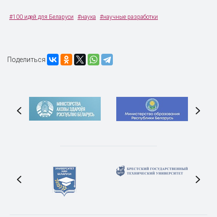
#100 идей для Беларуси
#наука
#научные разработки
Поделиться