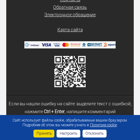
Обратная связь
Электронное обращение
Карта сайта
Если вы нашли ошибку на сайте: выделите текст с ошибкой,
нажмите
Ctrl + Enter
, напишите комментарий
Сайт использует файлы cookie, обрабатываемые вашим браузером.
Подробнее об этом вы можете узнать в
Политике cookie
.
© 2026 Учреждение образования «Гомельский государственный
Принять
Настроить
Отклонить
медицинский университет»