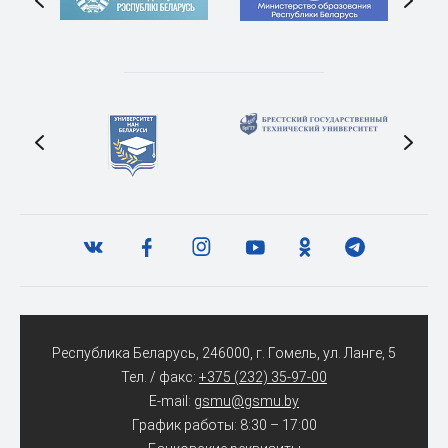
Республика Беларусь, 246000, г. Гомель, ул. Ланге, 5
Тел. / факс:
+375 (232) 35-97-00
E-mail:
gsmu@gsmu.by
График работы: 8:30 – 17:00