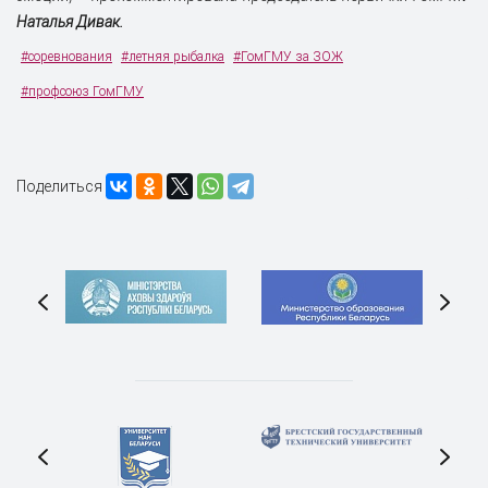
Наталья Дивак.
#соревнования
#летняя рыбалка
#ГомГМУ за ЗОЖ
#профсоюз ГомГМУ
Поделиться