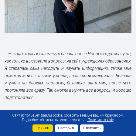
— Подготовку к экзамену я начала после Нового года, сразу же,
как только выставили вопросы на сайт учреждения образования.
Я старалась сама находить и изучать информацию, также мне
помогал мой школьный учитель, давал свои материалы. Вначале
я учила по блокам: зоология, ботаника, анатомия, после чего
прогоняла все сразу. Так смогла выучить все вопросы и хорошо
подготовиться.
Сайт использует файлы cookie, обрабатываемые вашим браузером.
Подробнее об этом вы можете узнать в
Политике cookie
.
АРСЕНИЙ МАКАРЕНКО:
Принять
Настроить
Отклонить