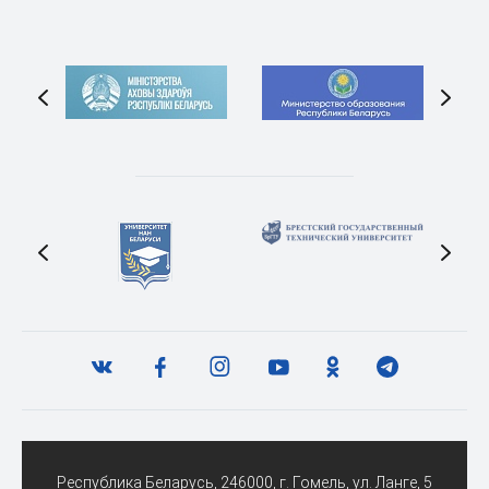
Республика Беларусь, 246000, г. Гомель, ул. Ланге, 5