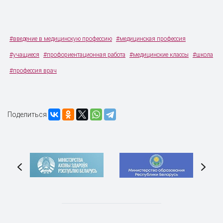
#введение в медицинскую профессию
#медицинская профессия
#учащиеся
#профориентационная работа
#медицинские классы
#школа
#профессия врач
Поделиться