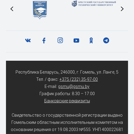
Республика Беларусь, 246000, г. Гомель, ул. Ланге, 5
Тел. / факс:
+375 (232) 35-97-00
E-mail:
gsmu@gsmu.by
График работы: 8:30 – 17:00
Банковские реквизиты
Свидетельство о государственной регистрации выдано
Гомельским областным исполнительным комитетом на
основании решения от 19.08.2003 №555. УНП 400022681