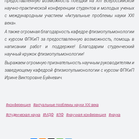
предоставленную возможность поездки на XIII Всероссийской
научно-практической конференции студентов и молодых ученых
с международным участием «Актуальные проблемы науки XXI
века».
А также огромная благодарность кафедре фтизиопульмонологии
с курсом ФПКиП за предоставленную возможность, помощь в
написании работ и поддержке! Благодарим студенческий
научный кружок фтизиопульмонологии!
Выражаем огромную признательность научным руководителям и
заведующему кафедрой фтизиопульмонологии с курсом ФПКиП
Ирине Викторовне Буйневич.
#конференция
#актуальные проблемы науки XXI века
#студенческая наука
#МДФ
#ЛФ
#научная конференция
#наука