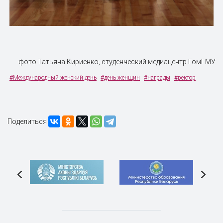
фото Татьяна Кириенко, студенческий медиацентр ГомГМУ
#Международный женский день
#день женщин
#награды
#ректор
Поделиться