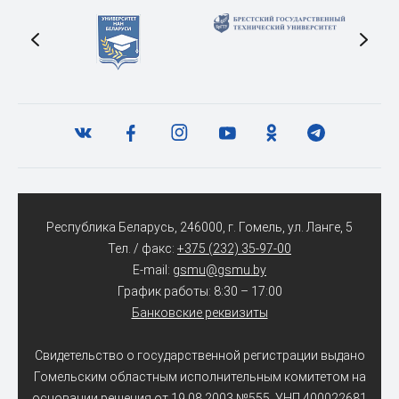
Республика Беларусь, 246000, г. Гомель, ул. Ланге, 5
Тел. / факс:
+375 (232) 35-97-00
E-mail:
gsmu@gsmu.by
График работы: 8:30 – 17:00
Банковские реквизиты
Свидетельство о государственной регистрации выдано
Гомельским областным исполнительным комитетом на
основании решения от 19.08.2003 №555. УНП 400022681