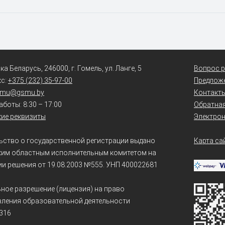
а Беларусь, 246000, г. Гомель, ул. Ланге, 5
Вопрос р
кс:
+375 (232) 35-97-00
Предлож
smu@gsmu.by
Контакт
боты: 8:30 – 17:00
Обратная
ие реквизиты
Электро
ьство о государственной регистрации выдано
Карта са
ким областным исполнительным комитетом на
и решения от 19.08.2003 №555. УНП 400022681
ное разрешение (лицензия) на право
ления образовательной деятельности
316