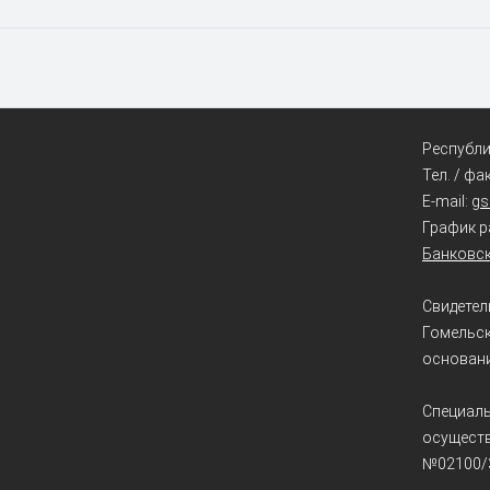
Республик
Тел. / фа
E-mail:
g
График ра
Банковск
Свидетел
Гомельс
основани
Специаль
осуществ
№02100/