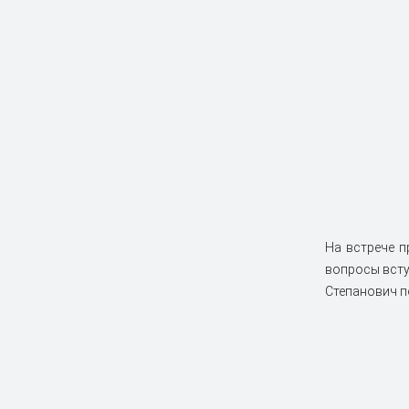
На встрече п
вопросы всту
Степанович п