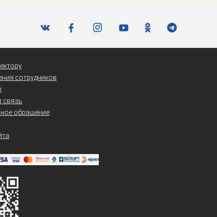
ектору
ения сотрудников
ы
 связь
нное обращение
йта