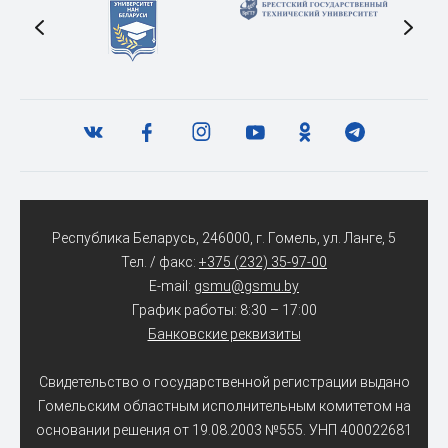
Республика Беларусь, 246000, г. Гомель, ул. Ланге, 5
Тел. / факс:
+375 (232) 35-97-00
E-mail:
gsmu@gsmu.by
График работы: 8:30 – 17:00
Банковские реквизиты
Свидетельство о государственной регистрации выдано
Гомельским областным исполнительным комитетом на
основании решения от 19.08.2003 №555. УНП 400022681