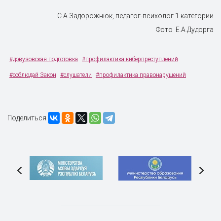
С.А.Задорожнюк, педагог-психолог 1 категории
Фото Е.А.Дудорга
#довузовская подготовка
#профилактика киберпреступлений
#соблюдай Закон
#слушатели
#профилактика правонарушений
Поделиться