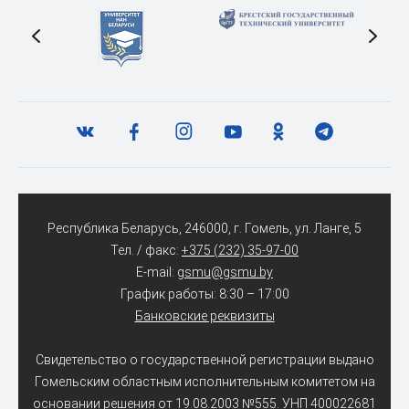
Республика Беларусь, 246000, г. Гомель, ул. Ланге, 5
Тел. / факс:
+375 (232) 35-97-00
E-mail:
gsmu@gsmu.by
График работы: 8:30 – 17:00
Банковские реквизиты
Свидетельство о государственной регистрации выдано
Гомельским областным исполнительным комитетом на
основании решения от 19.08.2003 №555. УНП 400022681