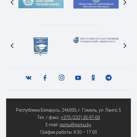
Республика Беларусь, 246000, г. Гомель, ул. Ланге, 5
Тел. / факс:
+375 (232) 35-97-00
E-mail:
gsmu@gsmu.by
График работы: 8:30 – 17:00