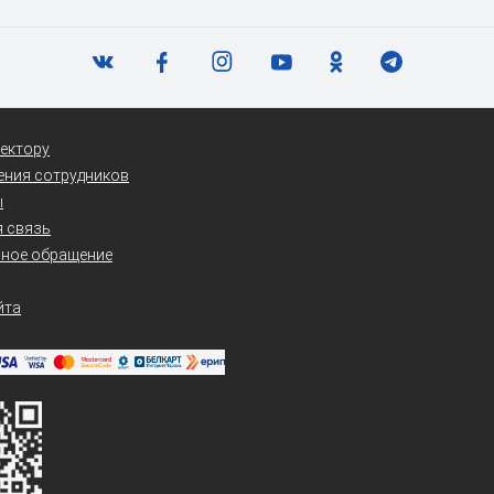
ектору
ения сотрудников
ы
 связь
нное обращение
йта