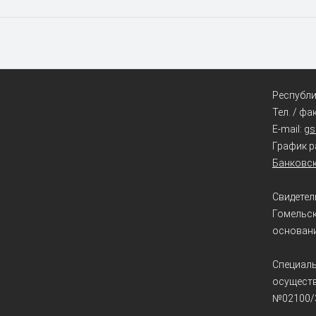
Республик
Тел. / фа
E-mail:
g
График ра
Банковск
Свидетел
Гомельс
основани
Специаль
осуществ
№02100/