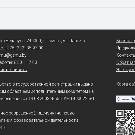
а Беларусь, 246000, г. Гомель, ул. Ланге, 5
Вопрос р
кс:
+375 (232) 35-97-00
Предлож
smu@gsmu.by
Контакт
боты: 8:30 – 17:00
Обратная
ие реквизиты
Электро
ьство о государственной регистрации выдано
Карта са
ким областным исполнительным комитетом на
и решения от 19.08.2003 №555. УНП 400022681
ное разрешение (лицензия) на право
ления образовательной деятельности
316