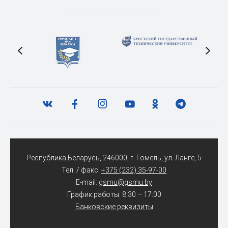
Республика Беларусь, 246000, г. Гомель, ул. Ланге, 5
Тел. / факс:
+375 (232) 35-97-00
E-mail:
gsmu@gsmu.by
График работы: 8:30 – 17:00
Банковские реквизиты