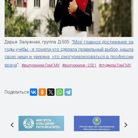
Дарья Залужная, группа Д-505:
"Моё главное достижение за
годы учёбы - я поняла,что сделала правильный выбор, нашла
свою нишу и уверена, что смогуреализоваться в профессии
врача
".
#выпускники ГомГМУ
#выпускники - 2021
#студенты ГомГМУ
Поделиться