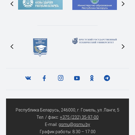
Республика Беларусь, 246000, г. Гомель, ул. Ланге, 5
Тел. / факс:
+375 (232) 35-97-00
E-mail:
gsmu@gsmu.by
График работы: 8:30 – 17:00