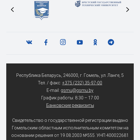
Республика Беларусь, 246000, г. Гомель, ул. Ланге, 5
Тел. / факс:
+375 (232) 35-97-00
E-mail:
gsmu@gsmu.by
График работы: 8:30 – 17:00
Банковские реквизиты
Свидетельство о государственной регистрации выдано
Гомельским областным исполнительным комитетом на
основании решения от 19.08.2003 №555. УНП 400022681