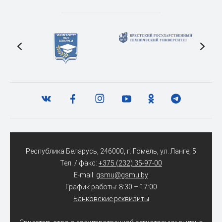
Республика Беларусь, 246000, г. Гомель, ул. Ланге, 5
Тел. / факс:
+375 (232) 35-97-00
E-mail:
gsmu@gsmu.by
График работы: 8:30 – 17:00
Банковские реквизиты