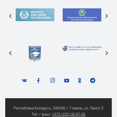
Республика Беларусь, 246000, г. Гомель, ул. Ланге, 5
Тел. / факс:
+375 (232) 35-97-00