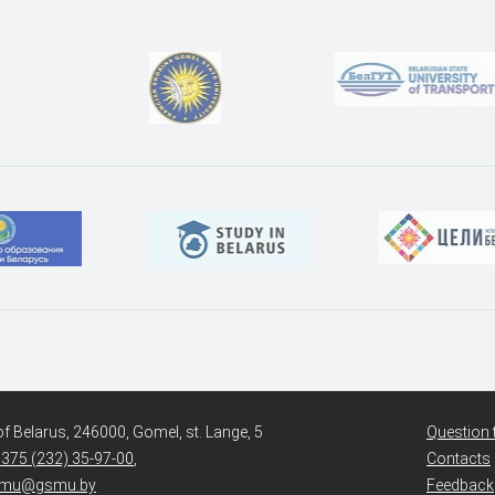
of Belarus, 246000, Gomel, st. Lange, 5
Question t
375 (232) 35-97-00
,
Contacts
mu@gsmu.by
Feedback