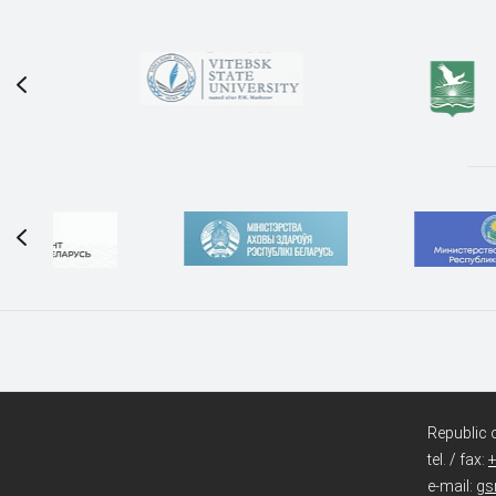
Republic 
tel. / fax:
+
e-mail:
gs