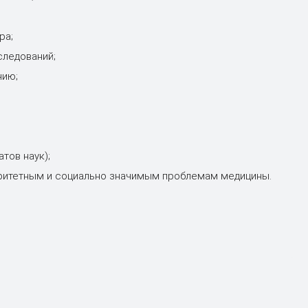
ра;
следований;
нию;
тов наук);
оритетным и социально значимым проблемам медицины.