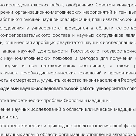
specialty "General Medicine"
но-исследовательских работ, одобренным Советом универс
речни организационно-методических мероприятий и тем вып
аботников высшей научной квалификации, план издательской и 
ледования в университете проводятся в области естестве
о-преподавательского состава и научных сотрудников явл
й, клиническая апробация результатов научных исследований 
 видов научной деятельности Гомельского государственно
 научно-методических подходов и методов для получения 
 норме и при патологических состояниях, а также р
тивных лечебно-диагностических технологий и превентивн
сть и смертность, улучшить качество жизни населения Респуб
адачами научно-исследовательской работы университета явл
отка теоретических проблем биологии и медицины;
ение научных исследований в области клинической медицины
рситете;
отка теоретических и прикладных аспектов клинической фарм
е научных задач в области организации управления здравоохр