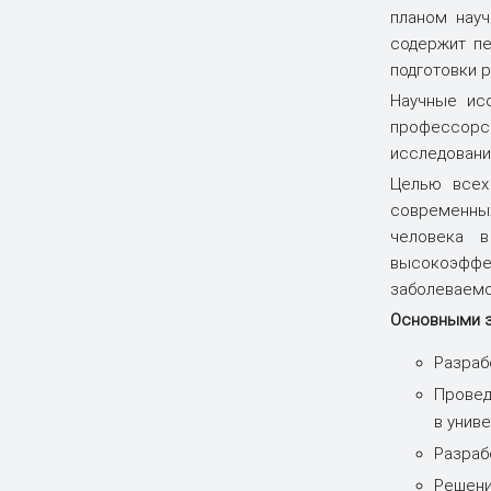
students
планом науч
содержит пе
подготовки р
Научные исс
профессорск
исследовани
Целью всех
современных
человека в
высокоэффек
заболеваемо
Основными з
Разраб
Провед
в униве
Разраб
Решени