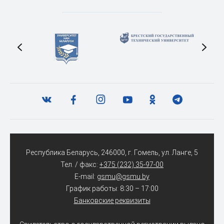
Республика Беларусь, 246000, г. Гомель, ул. Ланге, 5
Тел. / факс:
+375 (232) 35-97-00
E-mail:
gsmu@gsmu.by
График работы: 8:30 – 17:00
Банковские реквизиты