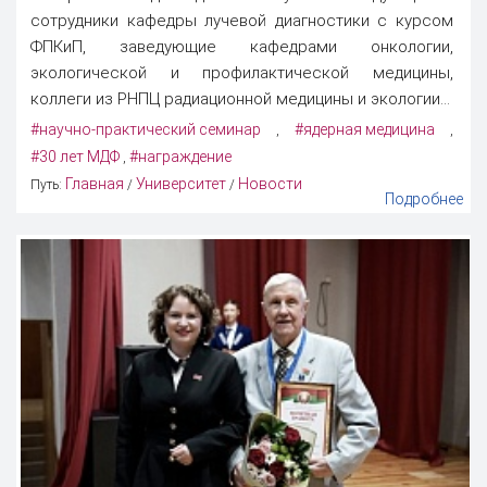
сотрудники кафедры лучевой диагностики с курсом
ФПКиП, заведующие кафедрами онкологии,
экологической и профилактической медицины,
коллеги из РНПЦ радиационной медицины и экологии...
#научно-практический семинар
#ядерная медицина
,
,
#30 лет МДФ
#награждение
,
Главная
Университет
Новости
Путь:
/
/
Подробнее