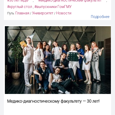
#30 лет МДФ
#медико-диагностический факультет
,
,
#круглый стол
#выпускники ГомГМУ
,
Главная
Университет
Новости
Путь:
/
/
Подробнее
Медико-диагностическому факультету — 30 лет!