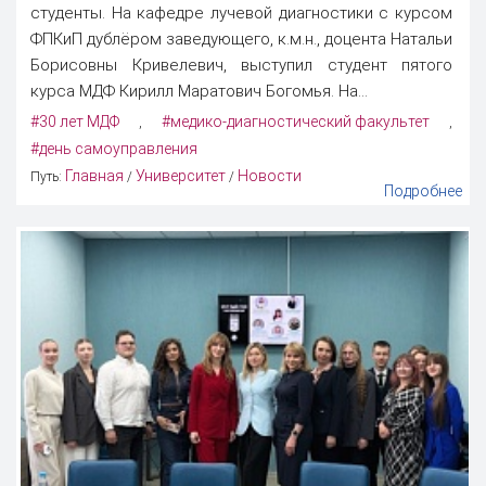
студенты. На кафедре лучевой диагностики с курсом
ФПКиП дублёром заведующего, к.м.н., доцента Натальи
Борисовны Кривелевич, выступил студент пятого
курса МДФ Кирилл Маратович Богомья. На...
#30 лет МДФ
#медико-диагностический факультет
,
,
#день самоуправления
Главная
Университет
Новости
Путь:
/
/
Подробнее