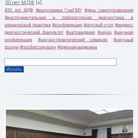
30 лет МДФ
x
[
]
#30 лет МДФ
#выпускники ГомГМУ
#день самоуправления
#инструментальная и лабораторная диагностика в
клинической практике
#конференция
#круглый стол
#медико-
диагностический факультет
#награждение
#наука
#научная
конференция
#научно-практический семинар
#научный
форум
#профессия врач
#ядерная медицина