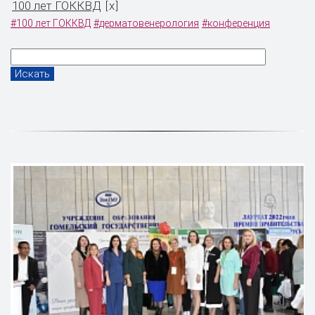
100 лет ГОККВД
x
[
]
#100 лет ГОККВД
#дерматовенерология
#конференция