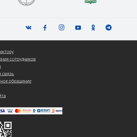
ектору
ения сотрудников
ы
 связь
нное обращение
йта