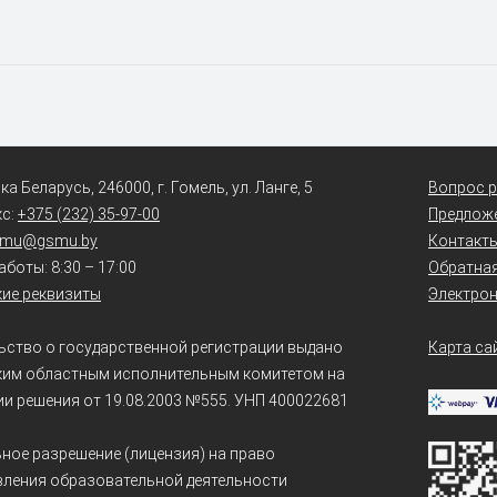
а Беларусь, 246000, г. Гомель, ул. Ланге, 5
Вопрос р
кс:
+375 (232) 35-97-00
Предлож
smu@gsmu.by
Контакт
боты: 8:30 – 17:00
Обратная
ие реквизиты
Электро
ьство о государственной регистрации выдано
Карта са
ким областным исполнительным комитетом на
и решения от 19.08.2003 №555. УНП 400022681
ное разрешение (лицензия) на право
ления образовательной деятельности