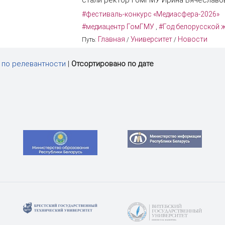
#фестиваль-конкурс «Медиасфера-2026»
#медиацентр ГомГМУ
#Год белорусской 
,
Главная
Университет
Новости
Путь:
/
/
 по релевантности
|
Отсортировано по дате