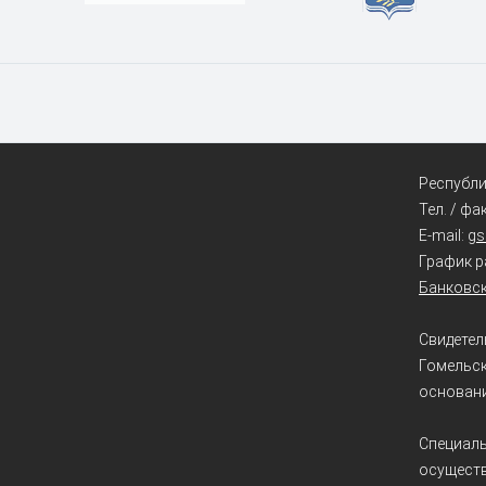
Республик
Тел. / фа
E-mail:
g
График ра
Банковск
Свидетел
Гомельс
основани
Специаль
осуществ