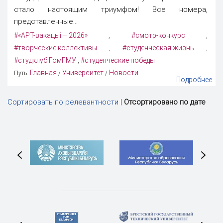
стало настоящим триумфом! Все номера,
представленные...
#«АРТ-вакацыі – 2026»
#смотр-конкурс
,
,
#творческие коллективы
#студенческая жизнь
,
,
#студклуб ГомГМУ
#студенческие победы
,
Главная
Университет
Новости
Путь:
/
/
Подробнее
Сортировать по релевантности
|
Отсортировано по дате