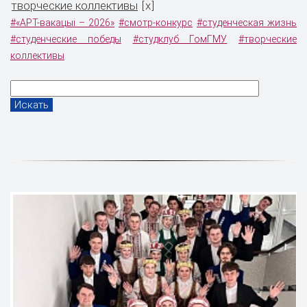
творческие коллективы
x
[
]
#«АРТ-вакацыі – 2026»
#смотр-конкурс
#студенческая жизнь
#студенческие победы
#студклуб ГомГМУ
#творческие
коллективы