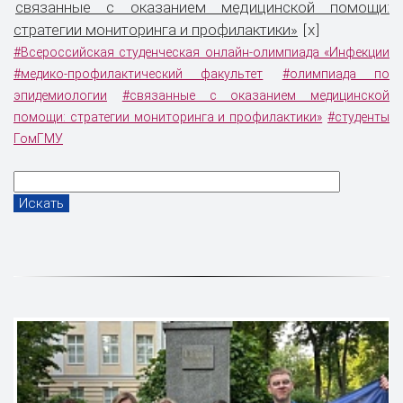
связанные с оказанием медицинской помощи:
стратегии мониторинга и профилактики»
x
[
]
#Всероссийская студенческая онлайн-олимпиада «Инфекции
#медико-профилактический факультет
#олимпиада по
эпидемиологии
#связанные с оказанием медицинской
помощи: стратегии мониторинга и профилактики»
#студенты
ГомГМУ