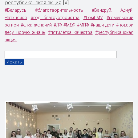
республиканская акция
x
[
]
#Беларусь
#благотворительность
#Вандруй. Адчуй.
Натхняйся
#год благоустройства
#ГомГМУ
#гомельский
регион
#елка желаний
#ЛФ
#МДФ
#МПФ
#наши дети
#подари
лесу новую жизнь
#пятилетка качества
#республиканская
акция