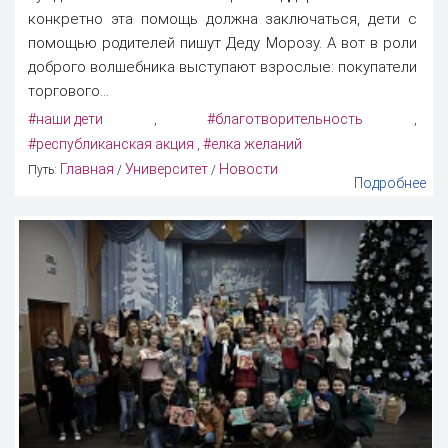
конкретно эта помощь должна заключаться, дети с
помощью родителей пишут Деду Морозу. А вот в роли
доброго волшебника выступают взрослые: покупатели
торгового...
#наши дети
#благотворительность
,
,
#республиканская акция
#елка желаний
,
Главная
Университет
Новости
Путь:
/
/
Подробнее