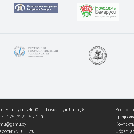
а Беларусь, 246000, г. Гомель, ул. Ланге, 5
Вопрос р
кс:
+375 (232) 35-97-00
Предлож
smu@gsmu.by
Контакт
боты: 8:30 – 17:00
Обратная