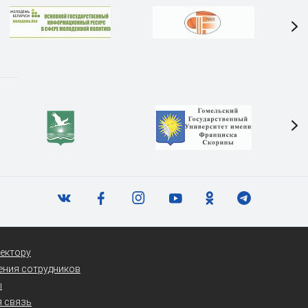
ектору
ения сотрудников
ы
 связь