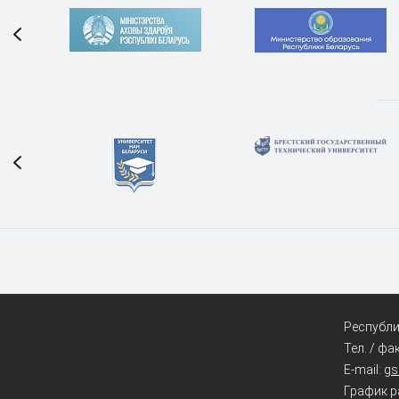
Республик
Тел. / фа
E-mail:
g
График ра