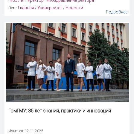
#35 лет
#ректор
#поздравление ректора
,
,
,
Главная
Университет
Новости
Путь:
/
/
Подробнее
ГомГМУ: 35 лет знаний, практики и инноваций
Изменен: 12.11.2025