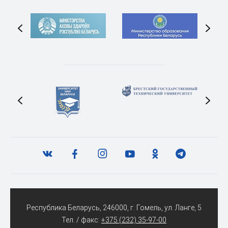
Республика Беларусь, 246000, г. Гомель, ул. Ланге, 5
Тел. / факс:
+375 (232) 35-97-00