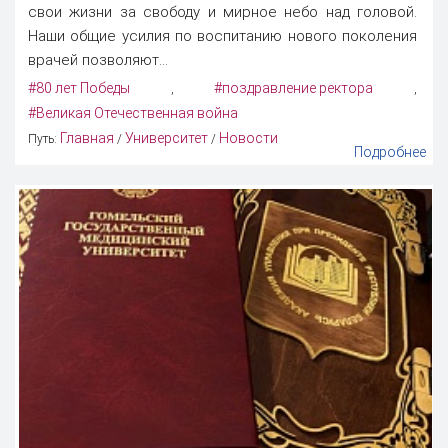
свои жизни за свободу и мирное небо над головой.
Наши общие усилия по воспитанию нового поколения
врачей позволяют...
#80 лет Победы
#поздравление ректора
,
,
#Великая Отечественная война
Главная
Университет
Новости
Путь:
/
/
Подробнее