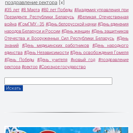
поздравление ректора
x
[
]
#35 лет
#8 Марта
#80 лет Победы
#Академия управления при
Президенте Республики Беларусь
#Великая Отечественная
война
#ГомГМУ - 35
#День белорусской науки
#День единения
народов Беларуси и России
#День женщин
#День защитников
Отечества и Вооруженных Сил Республики Беларусь
#День
знаний
#День медицинских работников
#День народного
единства
#День Независимости
#День освобождения Гомеля
#День Победы
#День учителя
#новый год
#поздравление
ректора
#ректор
#Союзное государство