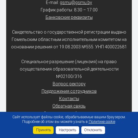
E-mail:
gsmu@gsmu.by
График работы: 8:30 – 17:00
Банковские реквизиты
Свидетельство о государственной регистрации выдано
Гомельским областным исполнительным комитетом на
основании решения от 19.08.2003 №555. УНП 400022681
Специальное разрешение (лицензия) на право
осуществления образовательной деятельности
№02100/316
Вопрос ректору
Предложения сотрудников
Контакты
Обратная связь
Электронное обращение
Сайт использует файлы cookie, обрабатываемые вашим браузером.
Подробнее об этом вы можете узнать в
Политике cookie
.
Карта сайта
Принять
Настроить
Отклонить