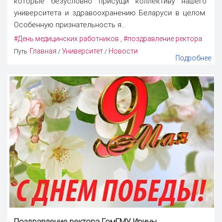
которые безусловно присущи коллективу нашего
университета и здравоохранению Беларуси в целом.
Особенную признательность я...
#День медицинских работников
#поздравление ректора
,
Главная
Университет
Новости
Путь:
/
/
Подробнее
Поздравление ректора
ГомГМУ Ирины