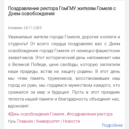
Поздравление ректора
ГомГМУ жителям Гомеля с
Днем освобождения
Изменен: 26.11.2025
Уважаемые жители города Гомеля, дорогие коллеги и
студенты! От всего сердца поздравляю вас с Днем
освобождения города Гомеля от немецко-фашистских
захватчиков. Этот исторический день напоминает нам
о Великой Победе, цене свободы, которую заплатили
наши прадеды, встав на защиту родины. В этот день
мы чтим память тружеников, восстановивших наш
город из руин, мы гордимся мужеством каждого, кто
сражался за мир и будущее. Пусть в этот праздник
теплота нашей памяти и благодарность объединят нас,
вдохновят...
#День освобождения Гомеля
#поздравление ректора
,
Главная
Университет
Новости
Путь:
/
/
Подробнее