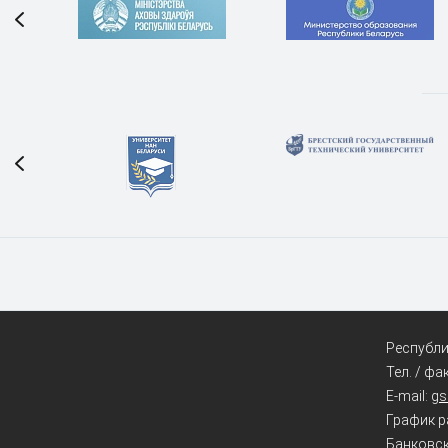
Республик
Тел. / фа
E-mail:
g
График ра
Банковск