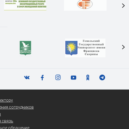
ектору
ения сотрудников
ы
 связь
нное обращение