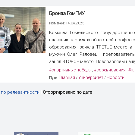
Бронза ГомГМУ
Изменен: 14.04.2025
Команда Гомельского государственно
плаванию в рамках областной профсою
образования, заняла ТРЕТЬЕ место в 
мужчин Олег Раловец , преподавател
занял ВТОРОЕ место! Поздравляем нашу
#спортивные победы
#соревнования
#п
,
,
Главная
Университет
Новости
Путь:
/
/
 по релевантности
|
Отсортировано по дате