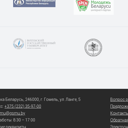
а Беларусь, 246000, г. Гомель, ул. Ланге, 5
Вопрос р
кс:
+375 (232) 35-97-00
Предлож
smu@gsmu.by
Контакт
боты: 8:30 – 17:00
Обратная
ие реквизиты
Электро