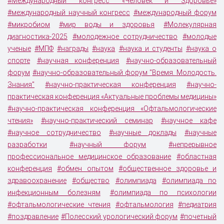
#Международный конгресс «Человек и Здоровье»
#международный научный конгресс
#международный форум
#микробиом
#мир воды и здоровья
#Молекулярная
диагностика-2025
#молодежное сотрудничество
#молодые
ученые
#МПФ
#награды
#наука
#наука и студенты
#наука о
спорте
#научная конференция
#научно-образовательный
форум
#научно-образовательный форум "Время. Молодость.
Знания"
#научно-практическая конференция
#научно-
практическая конференция «Актуальные проблемы медицины»
#научно-практическая конференция «Офтальмологические
чтения»
#научно-практический семинар
#научное кафе
#научное сотрудничество
#научные доклады
#научные
разработки
#научный форум
#непрерывное
профессиональное медицинское образование
#областная
конференция
#обмен опытом
#общественное здоровье и
здравоохранение
#общество
#олимпиада
#олимпиада по
инфекционным болезням
#олимпиада по психологии
#офтальмологические чтения
#офтальмология
#педиатрия
#поздравление
#Полесский урологический форум
#почетный