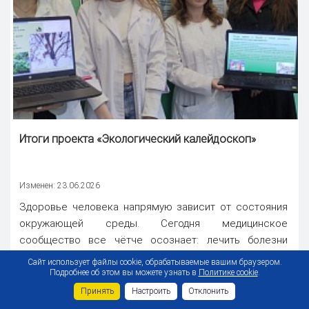
Итоги проекта «Экологический калейдоскоп»
Изменен: 23.06.2026
Здоровье человека напрямую зависит от состояния
окружающей среды. Сегодня медицинское
сообщество все чётче осознает: лечить болезни
невозможно без устранения их экологических причин.
Сайт использует файлы cookie, обрабатываемые вашим браузером.
Именно поэтому формирование
Подробнее об этом вы можете узнать в
Политике cookie
.
природоориентированного мировоззрения у будущих
Принять
Настроить
Отклонить
врачей становится глобальным приоритетом для