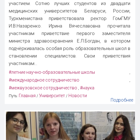
участием. Сотню лучших студентов из двадцати
медицинских университетов Беларуси, России,
Туркменистана приветствовала ректор ГомГМУ
И.В.Назаренко. Ирина Вячеславовна прочитала
участникам приветствие первого заместителя
министра здравоохранения Е.Л.Богдан, в котором
подчёркивалась особая роль образовательных школ в
становлении специалистов. Свои приветствия
участникам...
#летние научно-образовательные школы
,
#международное сотрудничество
,
#межвузовское сотрудничество
#наука
,
Главная
Университет
Новости
Путь:
/
/
Подробнее