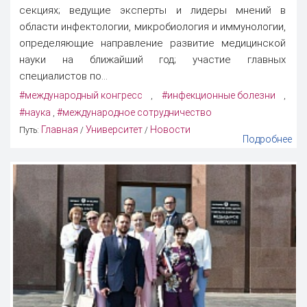
секциях; ведущие эксперты и лидеры мнений в
области инфектологии, микробиология и иммунологии,
определяющие направление развитие медицинской
науки на ближайший год; участие главных
специалистов по...
#международный конгресс
#инфекционные болезни
,
,
#наука
#международное сотрудничество
,
Главная
Университет
Новости
Путь:
/
/
Подробнее