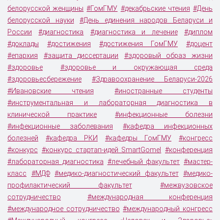
белорусской женщины
#ГомГМУ
#декабрьские чтения
#День
белорусской науки
#День единения народов Беларуси и
России
#диагностика
#диагностика и лечение
#диплом
#доклады
#достижения
#достижения ГомГМУ
#доцент
#епархия
#защита диссертации
#здоровый образ жизни
#здоровье
#здоровье и окружающая среда
#здоровьесбережение
#Здравоохранение Беларуси-2026
#Ивановские чтения
#иностранные студенты
#инструментальная и лабораторная диагностика в
клинической практике
#инфекционные болезни
#инфекционные заболевания
#кафедра инфекционных
болезней
#кафедра РКИ
#кафедры ГомГМУ
#конгресс
#конкурс
#конкурс стартап-идей SmartGomel
#конференция
#лабораторная диагностика
#лечебный факультет
#мастер-
класс
#МДФ
#медико-диагностический факультет
#медико-
профилактический факультет
#межвузовское
сотрудничество
#международная конференция
#международное сотрудничество
#международный конгресс