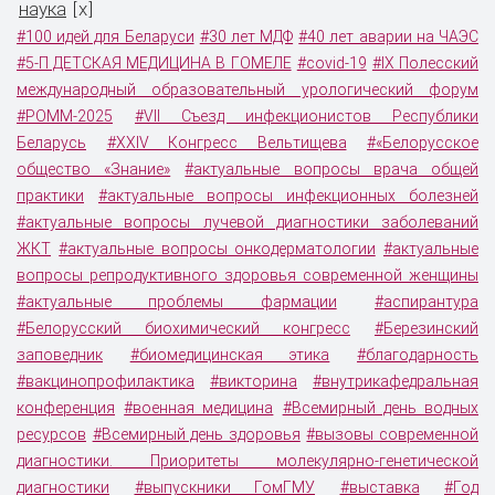
наука
x
[
]
#100 идей для Беларуси
#30 лет МДФ
#40 лет аварии на ЧАЭС
#5-П ДЕТСКАЯ МЕДИЦИНА В ГОМЕЛЕ
#covid-19
#IX Полесский
международный образовательный урологический форум
#POMM-2025
#VII Съезд инфекционистов Республики
Беларусь
#XXIV Конгресс Вельтищева
#«Белорусское
общество «Знание»
#актуальные вопросы врача общей
практики
#актуальные вопросы инфекционных болезней
#актуальные вопросы лучевой диагностики заболеваний
ЖКТ
#актуальные вопросы онкодерматологии
#актуальные
вопросы репродуктивного здоровья современной женщины
#актуальные проблемы фармации
#аспирантура
#Белорусский биохимический конгресс
#Березинский
заповедник
#биомедицинская этика
#благодарность
#вакцинопрофилактика
#викторина
#внутрикафедральная
конференция
#военная медицина
#Всемирный день водных
ресурсов
#Всемирный день здоровья
#вызовы современной
диагностики. Приоритеты молекулярно-генетической
диагностики
#выпускники ГомГМУ
#выставка
#Год