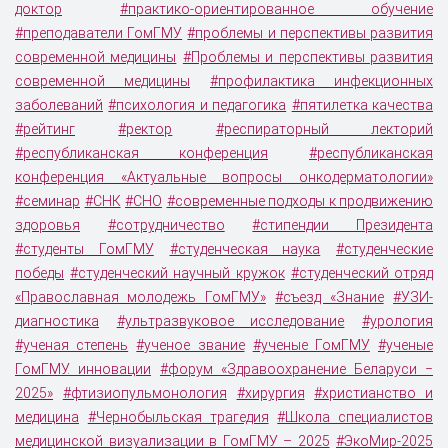
доктор
#практико-ориентированное обучение
#преподаватели ГомГМУ
#проблемы и перспективы развития
современной медицины
#Проблемы и перспективы развития
современной медицины
#профилактика инфекционных
заболеваний
#психология и педагогика
#пятилетка качества
#рейтинг
#ректор
#респираторный лекторий
#республиканская конференция
#республиканская
конференция «Актуальные вопросы онкодерматологии»
#семинар
#СНК
#СНО
#современные подходы к продвижению
здоровья
#сотрудничество
#стипендии Президента
#студенты ГомГМУ
#студенческая наука
#студенческие
победы
#студенческий научный кружок
#студенческий отряд
«Православная молодежь ГомГМУ»
#съезд «Знание
#УЗИ-
диагностика
#ультразвуковое исследование
#урология
#ученая степень
#ученое звание
#ученые ГомГМУ
#ученые
ГомГМУ. инновации
#форум «Здравоохранение Беларуси ‒
2025»
#фтизиопульмонология
#хирургия
#христианство и
медицина
#Чернобыльская трагедия
#Школа специалистов
медицинской визуализации в ГомГМУ – 2025
#ЭкоМир-2025