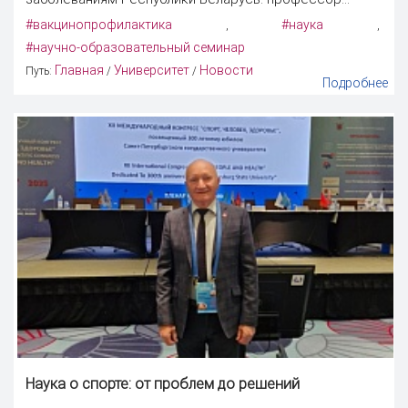
#вакцинопрофилактика
#наука
,
,
#научно-образовательный семинар
Главная
Университет
Новости
Путь:
/
/
Подробнее
Наука
о спорте: от проблем до решений