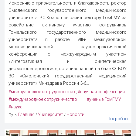
Искреннюю признательность и благодарность ректор
Смоленского государственного медицинского
университета Р.С.Козлов выразил ректору ГомГМУ за
содействие активному участию сотрудников
Гомельского государственного медицинского
университета в работе VIII-й межвузовской,
междисциплинарной научно-практической
конференции с международным участием
«Интегративная и синтетическая
дерматовенерология», организованной на базе ФГБОУ
ВО «Смоленский государственный медицинский
университет» Минздрава России 3-6...
#межвузовское сотрудничество
#научная конференция
,
,
#международное сотрудничество
#ученые ГомГМУ
,
,
#наука
Главная
Университет
Новости
Путь:
/
/
Подробнее